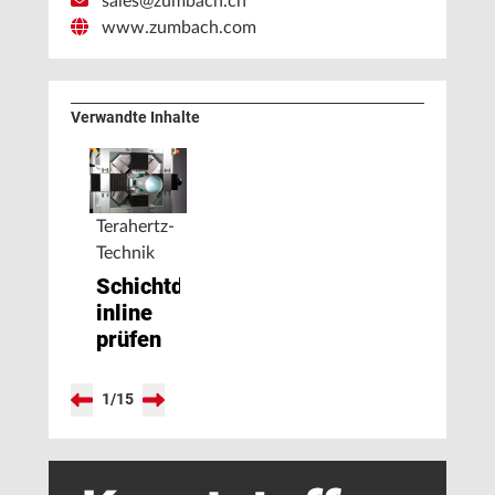
sales@zumbach.ch
www.zumbach.com
Verwandte Inhalte
Terahertz-
Technik
Schichtdicken
inline
prüfen
1
/
15