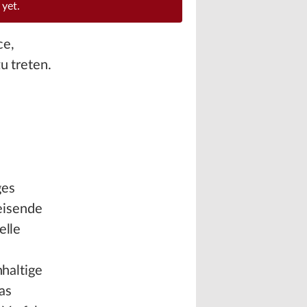
 yet.
ce,
u treten.
ges
eisende
elle
n
hhaltige
as