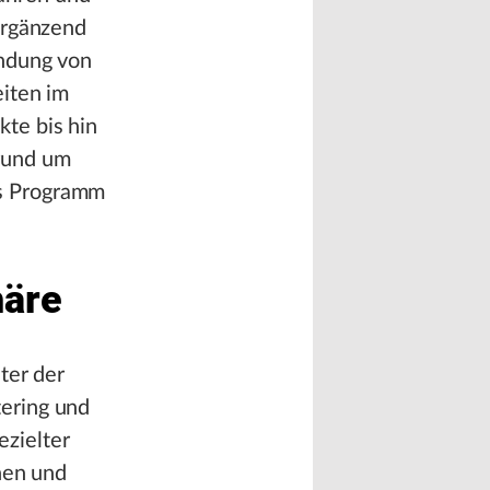
Ergänzend
indung von
eiten im
te bis hin
rund um
as Programm
häre
ter der
ering und
zielter
nen und