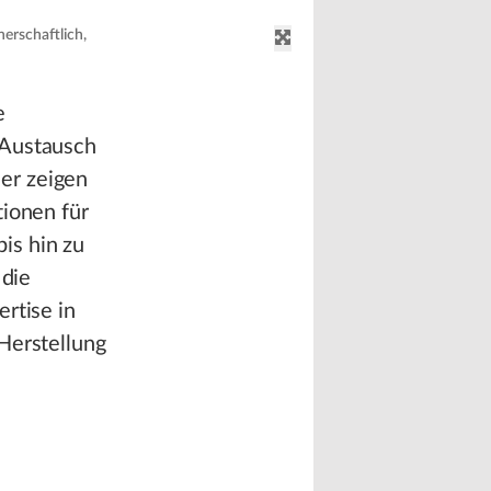
erschaftlich,
e
 Austausch
er zeigen
tionen für
is hin zu
 die
rtise in
Herstellung