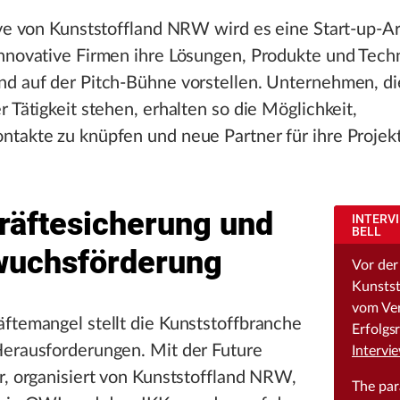
ive von Kunststoffland NRW wird es eine Start-up-A
innovative Firmen ihre Lösungen, Produkte und Tech
nd auf der Pitch-Bühne vorstellen. Unternehmen, d
r Tätigkeit stehen, erhalten so die Möglichkeit,
ntakte zu knüpfen und neue Partner für ihre Projek
räftesicherung und
INTERV
BELL
uchsförderung
Vor der
Kunstst
vom Ver
ftemangel stellt die Kunststoffbranche
Erfolgs
Herausforderungen. Mit der Future
Intervi
r, organisiert von Kunststoffland NRW,
The pa