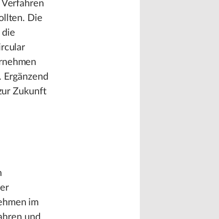
e Verfahren
llten. Die
 die
rcular
ternehmen
n. Ergänzend
 zur Zukunft
n
er
nehmen im
wahren und