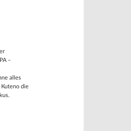
er
KPA –
ne alles
r Kuteno die
kus.