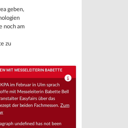
rea geben,
nologien
ie noch am
te zu
IEW MIT MESSELEITERIN BABETTE
 KPA im Februar in Ulm sprach
offe mit Messeleiterin Babette Bell
anstalter Easyfairs über das
rezept der beiden Fachmessen.
Zum
ew
ragraph
undefined
has not been