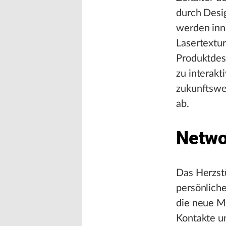
durch Desi
werden inn
Lasertextur
Produktdes
zu interak
zukunftswe
ab.
Netwo
Das Herzstü
persönlich
die neue M
Kontakte un