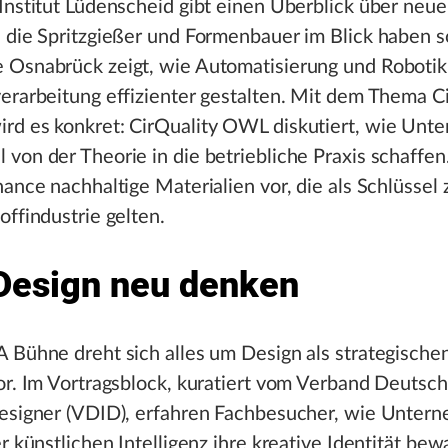
Institut Lüdenscheid gibt einen Überblick über neu
 die Spritzgießer und Formenbauer im Blick haben so
 Osnabrück zeigt, wie Automatisierung und Robotik
erarbeitung effizienter gestalten. Mit dem Thema Ci
rd es konkret: CirQuality OWL diskutiert, wie Un
von der Theorie in die betriebliche Praxis schaffe
nance nachhaltige Materialien vor, die als Schlüssel
offindustrie gelten.
Design neu denken
 Bühne dreht sich alles um Design als strategische
or. Im Vortragsblock, kuratiert vom Verband Deutsch
Designer (VDID), erfahren Fachbesucher, wie Unter
er künstlichen Intelligenz ihre kreative Identität be