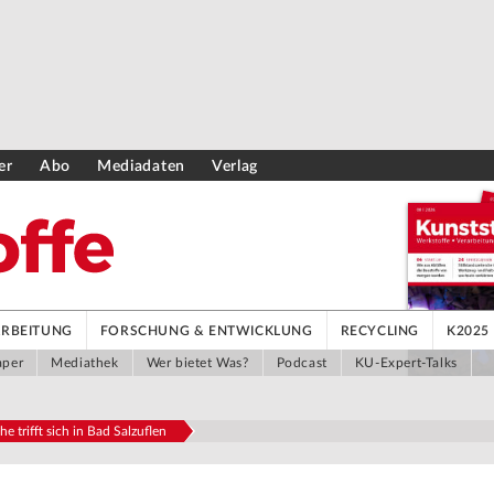
er
Abo
Mediadaten
Verlag
ARBEITUNG
FORSCHUNG & ENTWICKLUNG
RECYCLING
K2025
aper
Mediathek
Wer bietet Was?
Podcast
KU-Expert-Talks
 trifft sich in Bad Salzuflen