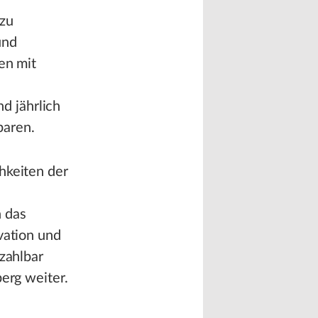
azu
und
en mit
d jährlich
paren.
hkeiten der
 das
vation und
ezahlbar
berg weiter.