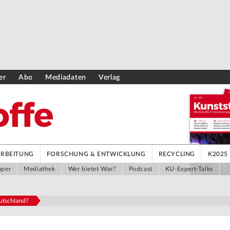
er
Abo
Mediadaten
Verlag
ARBEITUNG
FORSCHUNG & ENTWICKLUNG
RECYCLING
K2025
aper
Mediathek
Wer bietet Was?
Podcast
KU-Expert-Talks
eutschland?