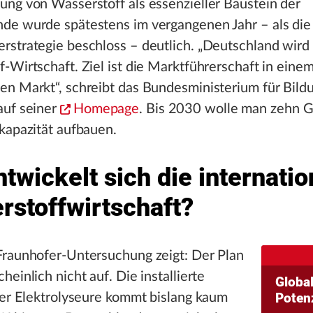
ng von Wasserstoff als essenzieller Baustein der
de wurde spätestens im vergangenen Jahr – als die
strategie beschloss – deutlich. „Deutschland wird 
-Wirtschaft. Ziel ist die Marktführerschaft in eine
en Markt“, schreibt das Bundesministerium für Bild
auf seiner
Homepage
. Bis 2030 wolle man zehn 
kapazität aufbauen.
twickelt sich die internatio
rstoffwirtschaft?
Fraunhofer-Untersuchung zeigt: Der Plan
heinlich nicht auf. Die installierte
Globa
Potenz
ler Elektrolyseure kommt bislang kaum