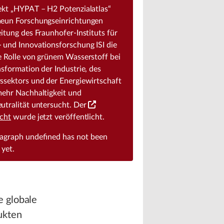
ekt „HYPAT – H2 Potenzialatlas“
eun Forschungseinrichtungen
eitung des Fraunhofer-Instituts für
 und Innovationsforschung ISI die
e Rolle von grünem Wasserstoff bei
nsformation der Industrie, des
ssektors und der Energiewirtschaft
mehr Nachhaltigkeit und
utralität untersucht. Der
cht
wurde jetzt veröffentlicht.
ragraph
undefined
has not been
 yet.
e globale
ukten