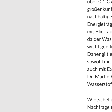
über 0,1 G
großer künf
nachhaltig
Energieträ
mit Blick a
da der Wass
wichtigen I
Daher gilt 
sowohl mit
auch mit Ex
Dr. Martin
Wasserstoff
Wietschel 
Nachfrage 