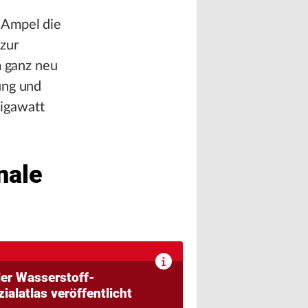
 Ampel die
zur
m ganz neu
ung und
Gigawatt
nale
ler Wasserstoff-
ialatlas veröffentlicht