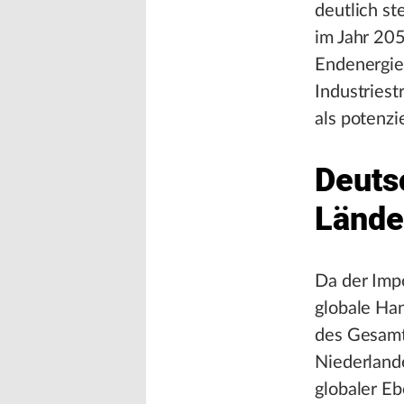
deutlich st
im Jahr 205
Endenergieb
Industries
als potenzi
Deuts
Lände
Da der Impo
globale Han
des Gesamt
Niederlande
globaler E