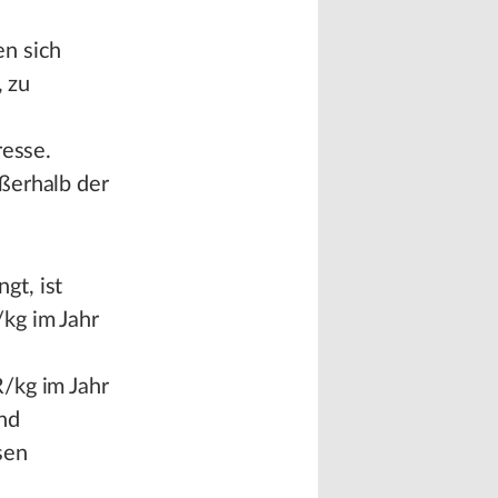
en sich
, zu
resse.
ßerhalb der
gt, ist
kg im Jahr
/kg im Jahr
nd
sen