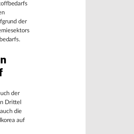
toffbedarfs
en
ufgrund der
emiesektors
bedarfs.
en
f
auch der
n Drittel
auch die
dkorea auf