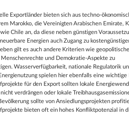
elle Exportländer bieten sich aus techno-ökonomisc
rem Marokko, die Vereinigten Arabischen Emirate, 
owie Chile an, da diese neben günstigen Voraussetz
erneuerbare Energien auch Zugang zu kostengünstige
ben gilt es auch andere Kriterien wie geopolitisch
, Menschenrechte und Demokratie-Aspekte zu
igen. Wasserverfügbarkeit, nationale Regulatorik un
nergienutzung spielen hier ebenfalls eine wichtige 
projekte für den Export sollten lokale Energiewend
 nicht verdrängen oder lokale Treibhausgasemission
Bevölkerung sollte von Ansiedlungsprojekten profiti
projekte bieten oft ein hohes Konfliktpotenzial in 