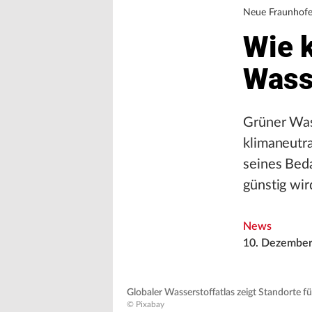
Neue Fraunhofe
Wie 
Wass
Grüner Wass
klimaneutra
seines Bed
günstig wir
News
10. Dezember
Globaler Wasserstoffatlas zeigt Standorte f
© Pixabay