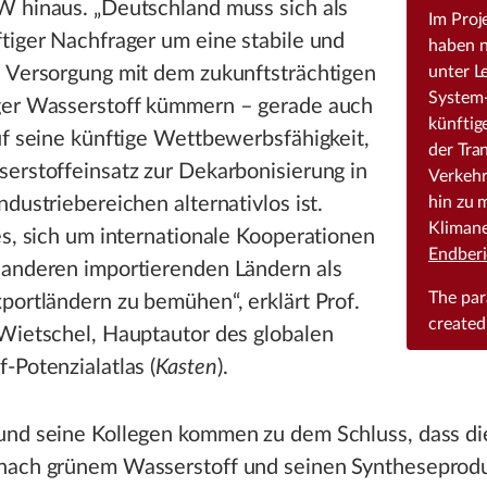
W hinaus. „Deutschland muss sich als
Im Proj
tiger Nachfrager um eine stabile und
haben n
e Versorgung mit dem zukunftsträchtigen
unter L
System-
ger Wasserstoff kümmern – gerade auch
künftig
uf seine künftige Wettbewerbsfähigkeit,
der Tra
erstoffeinsatz zur Dekarbonisierung in
Verkehr
ndustriebereichen alternativlos ist.
hin zu 
Klimane
es, sich um internationale Kooperationen
Endberi
 anderen importierenden Ländern als
The pa
portländern zu bemühen“, erklärt Prof.
created
 Wietschel, Hauptautor des globalen
-Potenzialatlas (
Kasten
).
und seine Kollegen kommen zu dem Schluss, dass di
nach grünem Wasserstoff und seinen Syntheseprod