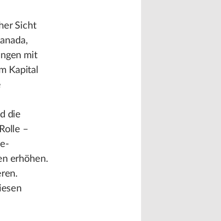
her Sicht
Kanada,
ungen mit
m Kapital
e
d die
Rolle –
e-
en erhöhen.
eren.
diesen