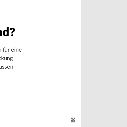
nd?
 für eine
eckung
üssen –