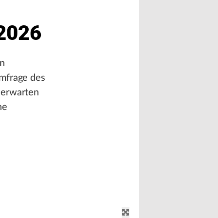
 2026
on
umfrage des
 erwarten
he