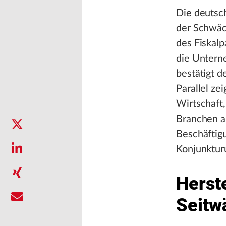
Die deutsc
der Schwäc
des Fiskalp
die Untern
bestätigt d
Parallel ze
Wirtschaft,
Branchen ab
Beschäftigu
Konjunktur
Herst
Seitw