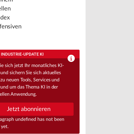
llen
ndex
efensiven
INDUSTRIE-UPDATE KI
e sich jetzt Ihr monatliches KI-
und sichern Sie sich aktuelles
zu neuen Tools, Services und
rund um das Thema KI in der
iellen Anwendung.
Jetzt abonnieren
ragraph
undefined
has not been
 yet.