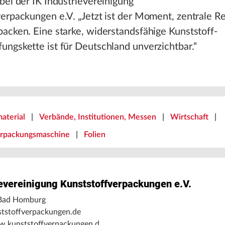
bei der IK Industrievereinigung
erpackungen e.V. „Jetzt ist der Moment, zentrale 
acken. Eine starke, widerstandsfähige Kunststoff-
ngskette ist für Deutschland unverzichtbar.“
aterial
|
Verbände, Institutionen, Messen
|
Wirtschaft
|
erpackungsmaschine
|
Folien
ievereinigung Kunststoffverpackungen e.V.
Bad Homburg
tstoffverpackungen.de
w.kunststoffverpackungen.d …