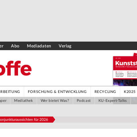
er
Abo
Mediadaten
Verlag
ARBEITUNG
FORSCHUNG & ENTWICKLUNG
RECYCLING
K2025
aper
Mediathek
Wer bietet Was?
Podcast
KU-Expert-Talks
onjunkturaussichten für 2026