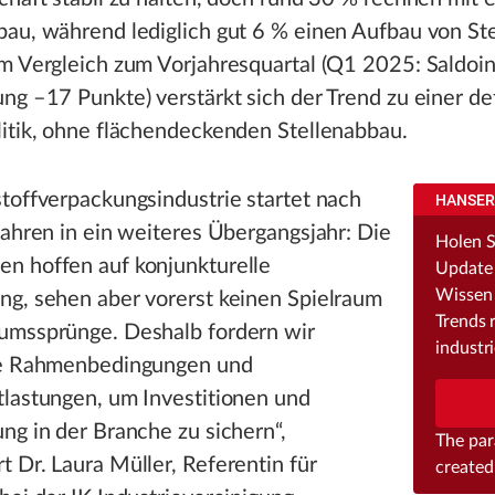
au, während lediglich gut 6 % einen Aufbau von Ste
Im Vergleich zum Vorjahresquartal (Q1 2025: Saldoi
ng –17 Punkte) verstärkt sich der Trend zu einer d
itik, ohne flächendeckenden Stellenabbau.
toffverpackungsindustrie startet nach
HANSER 
jahren in ein weiteres Übergangsjahr: Die
Holen Si
n hoffen auf konjunkturelle
Update 
Wissen 
ng, sehen aber vorerst keinen Spielraum
Trends 
umssprünge. Deshalb fordern wir
industr
he Rahmenbedingungen und
tlastungen, um Investitionen und
ng in der Branche zu sichern“,
The pa
 Dr. Laura Müller, Referentin für
created