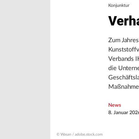
Konjunktur
Verh
Zum Jahres
Kunststoff
Verbands I
die Untern
Geschäftsla
Maßnahmen 
News
8. Januar 202
© Wasan / adobe.stock.com