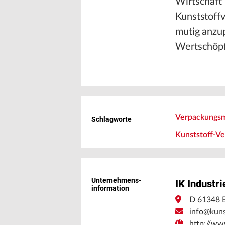
Wirtschaft 
Kunststoffv
mutig anzup
Wertschöpfu
Verpackungsm
Schlagworte
Kunststoff-V
Unternehmens­
IK Industr
information
D 61348 
info@kuns
http://ww