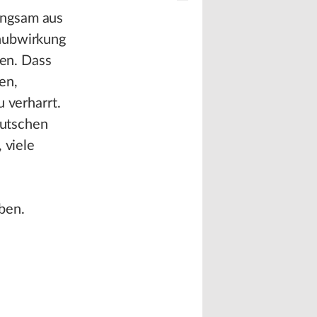
angsam aus
chubwirkung
ten. Dass
en,
 verharrt.
eutschen
 viele
ben.