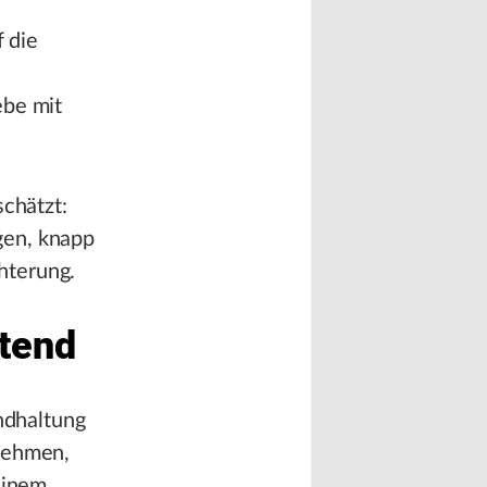
f die
ebe mit
schätzt:
gen, knapp
hterung.
ltend
undhaltung
rnehmen,
einem