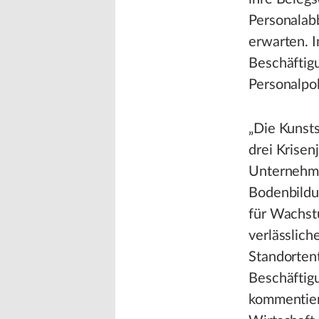
Personalabb
erwarten. 
Beschäftigu
Personalpol
„Die Kunsts
drei Krisen
Unternehme
Bodenbildu
für Wachst
verlässlic
Standorten
Beschäftigu
kommentiert