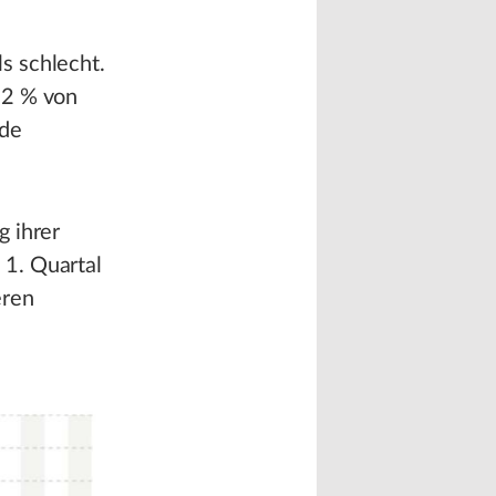
s schlecht.
 2 % von
nde
g ihrer
 1. Quartal
eren