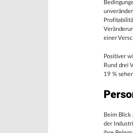
Bedingungen
unverändert
Profitabili
Veränderun
einer Vers
Positiver w
Rund drei 
19 % sehen
Perso
Beim Blick 
der Indust
ihre Belegs