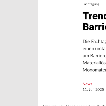
Fachtagung
Tren
Barr
Die Fachta
einen umfa
um Barrier
Materiallö
Monomateri
News
11. Juli 2025