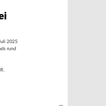
ei
Juli 2025
nds rund
bR.