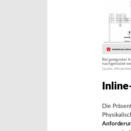
Bei geeigneter 
nachgerüstet we
Quelle: Windmölle
Inline
Die Präsent
Physikalis
Anforderung