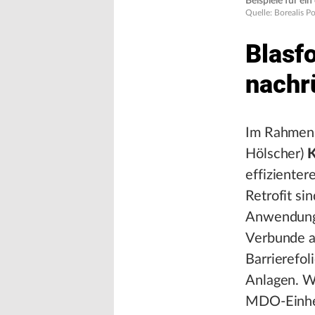
Beispiele für ei
Quelle: Borealis 
Blasf
nachr
Im Rahmen 
Hölscher)
K
effizienter
Retrofit si
Anwendunge
Verbunde a
Barrierefol
Anlagen. We
MDO-Einhei