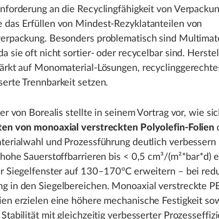
Anforderung an die Recyclingfähigkeit von Verpacku
 das Erfüllen von Mindest-Rezyklatanteilen von
verpackung. Besonders problematisch sind Multimate
a sie oft nicht sortier- oder recycelbar sind. Herste
tärkt auf Monomaterial-Lösungen, recyclinggerechte
erte Trennbarkeit setzen.
ter von Borealis stellte in seinem Vortrag vor, wie sic
ten von monoaxial verstreckten Polyolefin-Folien
terialwahl und Prozessführung deutlich verbessern 
 hohe Sauerstoffbarrieren bis < 0,5 cm³/(m²*bar*d) 
r Siegelfenster auf 130–170°C erweitern – bei redu
g in den Siegelbereichen. Monoaxial verstreckte P
ien erzielen eine höhere mechanische Festigkeit so
Stabilität mit gleichzeitig verbesserter Prozesseffiz