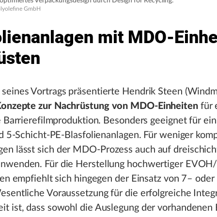
n optimiertes Verpackungsdesign durch Design for Recycling.
Polyolefine GmbH
olienanlagen mit MDO-Einhe
üsten
seines Vortrags präsentierte Hendrik Steen (Windm
onzepte zur Nachrüstung von MDO-Einheiten
für 
e Barrierefilmproduktion. Besonders geeignet für ein
nd 5-Schicht-PE-Blasfolienanlagen. Für weniger kom
n lässt sich der MDO-Prozess auch auf dreischich
nwenden. Für die Herstellung hochwertiger EVOH
ien empfiehlt sich hingegen der Einsatz von 7– oder
sentliche Voraussetzung für die erfolgreiche Integr
t ist, dass sowohl die Auslegung der vorhandenen 