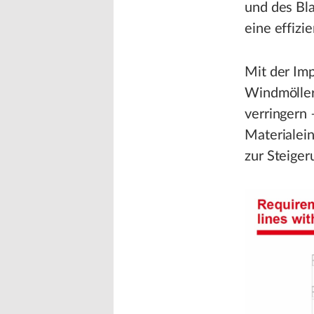
und des Bl
eine effizi
Mit der Im
Windmöller
verringern 
Materialei
zur Steiger