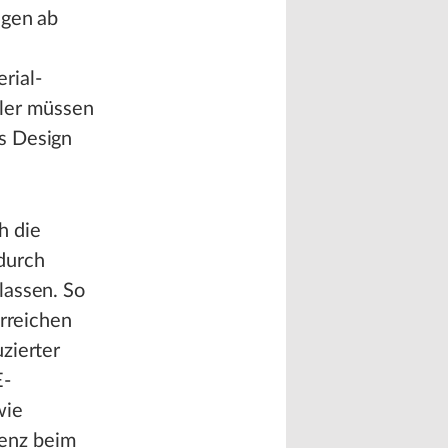
ngen ab
rial-
ller müssen
s Design
h die
durch
lassen. So
erreichen
zierter
E-
wie
ienz beim