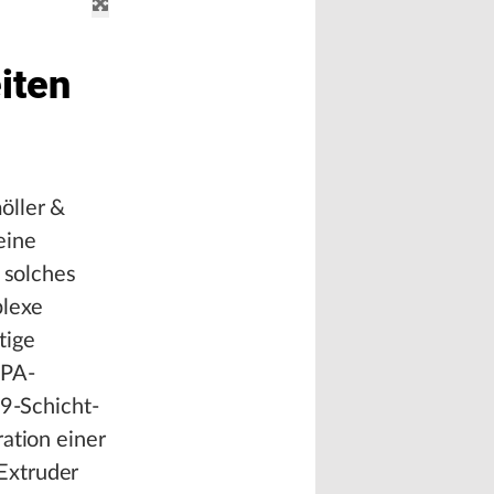
iten
öller &
eine
 solches
plexe
tige
/PA-
 9-Schicht-
ation einer
Extruder