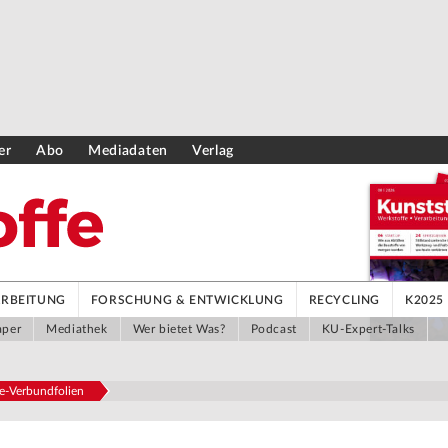
er
Abo
Mediadaten
Verlag
ARBEITUNG
FORSCHUNG & ENTWICKLUNG
RECYCLING
K2025
aper
Mediathek
Wer bietet Was?
Podcast
KU-Expert-Talks
re-Verbundfolien