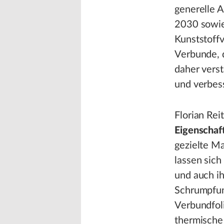
generelle 
2030 sowie
Kunststoff
Verbunde, d
daher vers
und verbess
Florian Rei
Eigenschaf
gezielte Ma
lassen sich
und auch ih
Schrumpfun
Verbundfol
thermische 