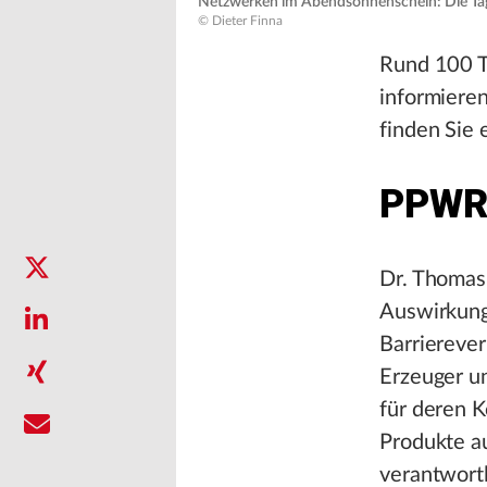
Netzwerken im Abendsonnenschein: Die Tagu
© Dieter Finna
Rund 100 T
informieren
finden Sie
PPWR 
Dr. Thomas 
Auswirkun
Barriereve
Erzeuger un
für deren K
Produkte a
verantwortl