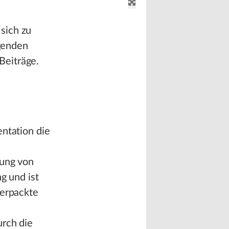
sich zu
lgenden
Beiträge.
entation die
tung von
g und ist
verpackte
urch die