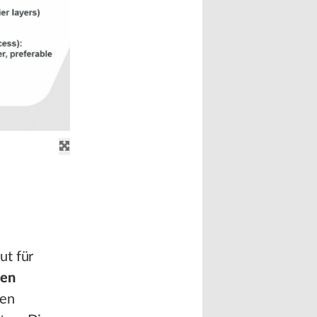
ut für
hen
nen