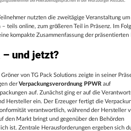
ngsteilnehmer bei Feierabendgesprächen in der Würzburger Altstadt.
eilnehmer nutzten die zweitägige Veranstaltung um 
 – teils online, zum größeren Teil in Präsenz. Im Fo
 eine kompakte Zusammenfassung der präsentierten 
– und jetzt?
Gröner von TG Pack Solutions zeigte in seiner Präs
gen der
Verpackungsverordnung PPWR
auf
rpackungen auf. Zunächst ging er auf die Verantwor
d Hersteller ein. Der Erzeuger fertigt die Verpackun
onformität verantwortlich, während der Hersteller 
uf den Markt bringt und gegenüber den Behörden
ich ist. Zentrale Herausforderungen ergeben sich d