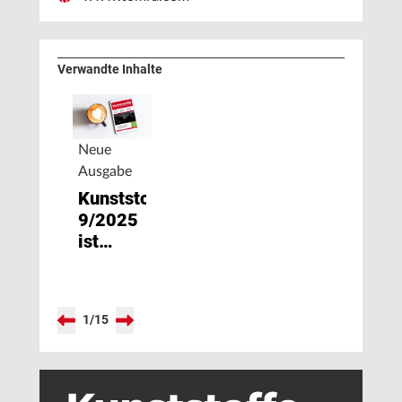
Verwandte Inhalte
Neue
Ausgabe
Kunststoffe
9/2025
ist
erschienen
1
/
15