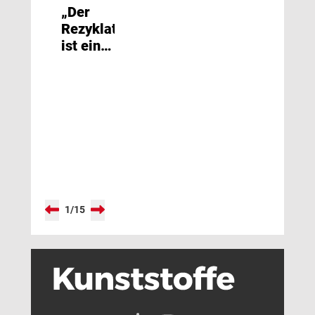
„Der
Rezyklatmarkt
ist eine
Katastrophe“
1
/
15