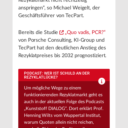
Rezyklatmarkt nicht rechtzeitig
anspringen“, so Michael Weigelt, der
Geschäftsführer von TecPart.
Bereits die Studie
„Quo vadis, PCR?“
von Porsche Consulting, KI-Group und
TecPart hat den deutlichen Anstieg des
Rezyklatpreises bis 2032 prognostiziert.
PODCAST: WER IST SCHULD AN DER
REZYKLATLÜCKE?
Um mögliche Wege zu einem
funktionierenden Rezyklatmarkt geht es
auch in der aktuellen Folge des Podcasts
„Kunststoff DIALOG“. Dort erklärt Prof.
Henning Wilts vom Wuppertal Institut,
warum Quoten allein nicht reichen,