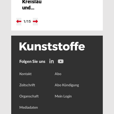
Kreisläufe
und
Digitalisierung
für eine
1
/
15
nachhaltigere
Kunststoffverarbeitung
Folgen Sie uns
Kontakt
Abo
Zeitschrift
Abo Kündigung
Organschaft
Mein Login
Mediadaten