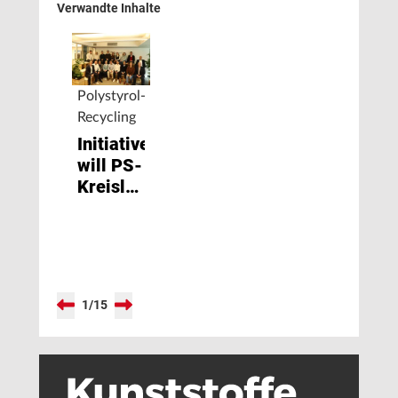
Verwandte Inhalte
Polystyrol-
Recycling
Initiative
will PS-
Kreislauf
in
Europa
stärken
1
/
15