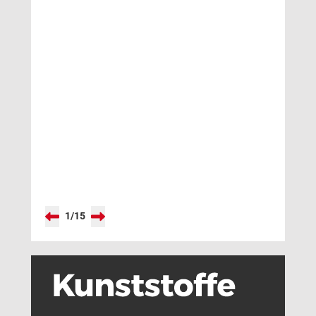
Qualitätsprognose
1
/
15