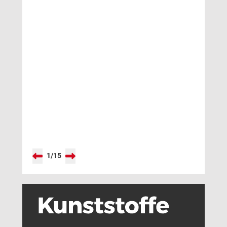
1
/
15