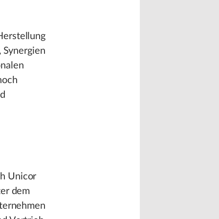
Herstellung
, Synergien
onalen
noch
nd
ch Unicor
ter dem
Unternehmen