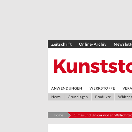
Zeitschrift
Online-Archiv
Newslett
ANWENDUNGEN
WERKSTOFFE
VER
News
Grundlagen
Produkte
Whitep
Home
Olmas und Unicor wollen Wellrohrtec