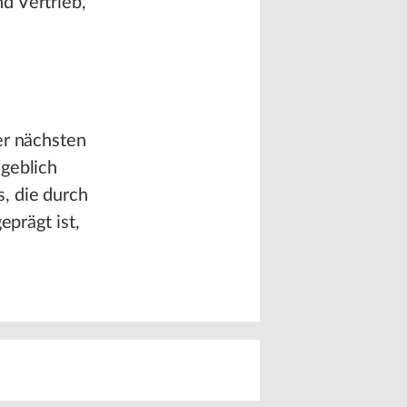
d Vertrieb,
er nächsten
ßgeblich
, die durch
eprägt ist,