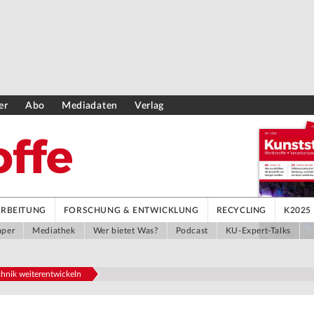
er
Abo
Mediadaten
Verlag
ARBEITUNG
FORSCHUNG & ENTWICKLUNG
RECYCLING
K2025
aper
Mediathek
Wer bietet Was?
Podcast
KU-Expert-Talks
hnik weiterentwickeln