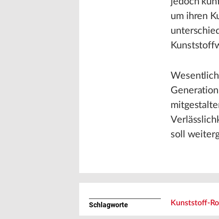
jedoch künf
um ihren K
unterschie
Kunststoff
Wesentliche
Generation 
mitgestalt
Verlässlich
soll weiter
Kunststoff-R
Schlagworte