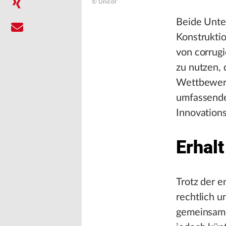
© Unicor
Beide Unte
Konstrukti
von corrugi
zu nutzen,
Wettbewerb
umfassender
Innovations
Erhalt
Trotz der 
rechtlich 
gemeinsame