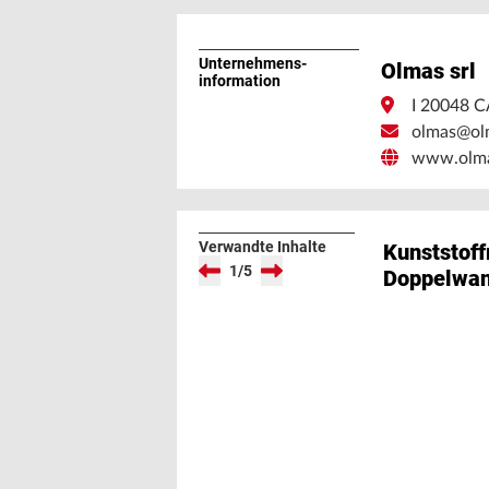
Unternehmens­
Olmas srl
information
I 20048 
olmas@ol
www.olm
Verwandte Inhalte
Kunststoff
1
/
5
Doppelwan