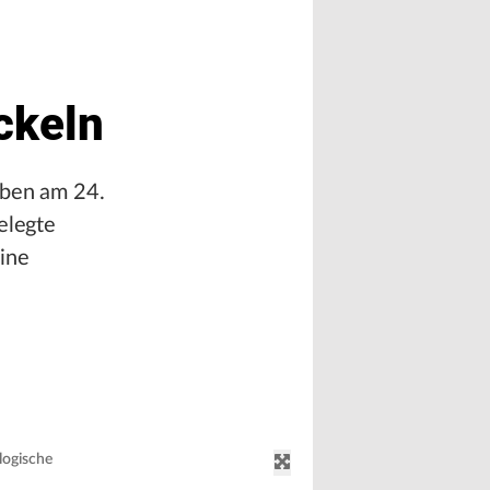
ckeln
aben am 24.
elegte
ine
logische