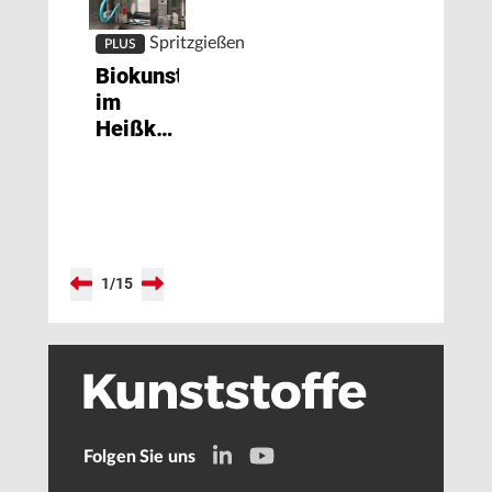
Spritzgießen
PLUS
Biokunststoffe
im
Heißkanal
verarbeiten
1
/
15
Folgen Sie uns