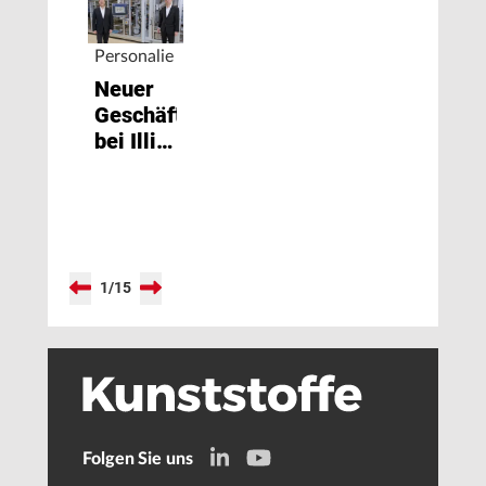
Personalie
Neuer
Geschäftsführer
bei Illig
Maschinenbau
1
/
15
Folgen Sie uns