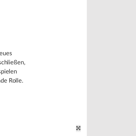
neues
schließen,
spielen
de Rolle.