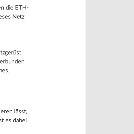
en die ETH-
eses Netz
ützgerüst
 verbunden
nes.
ieren lässt,
t es dabei