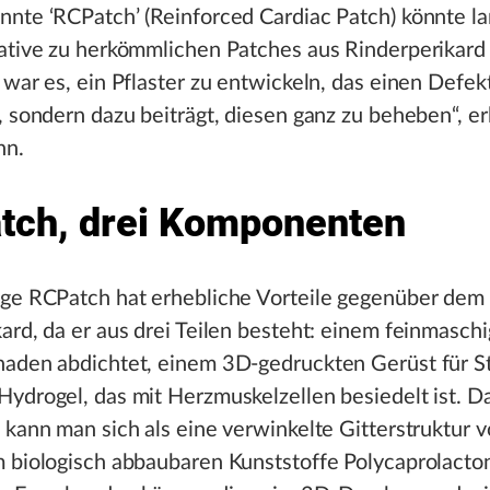
nte ‘RCPatch’ (Reinforced Cardiac Patch) könnte lan
native zu herkömmlichen Patches aus Rinderperikard
 war es, ein Pflaster zu entwickeln, das einen Defek
, sondern dazu beiträgt, diesen ganz zu beheben“, er
nn.
atch, drei Komponenten
ige RCPatch hat erhebliche Vorteile gegenüber dem
ard, da er aus drei Teilen besteht: einem feinmasch
aden abdichtet, einem 3D-gedruckten Gerüst für Sta
ydrogel, das mit Herzmuskelzellen besiedelt ist. D
 kann man sich als eine verwinkelte Gitterstruktur v
 biologisch abbaubaren Kunststoffe Polycaprolacto