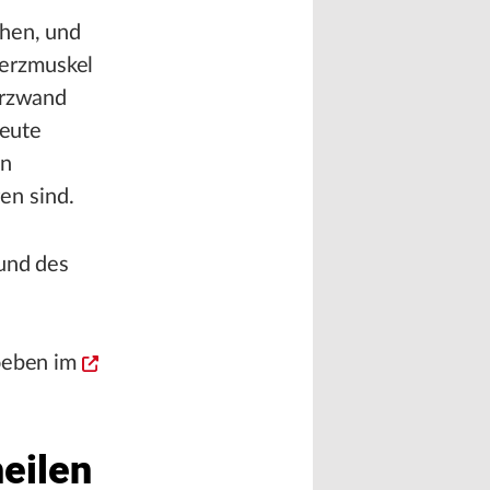
chen, und
Herzmuskel
erzwand
Heute
ln
ren sind.
 und des
soeben im
heilen