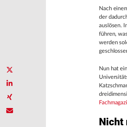
Nach einem
der dadurc
auslösen. I
führen, was
werden sol
geschlossen
Nun hat ein
Universität
Katzschman
dreidimens
Fachmagazi
Nicht