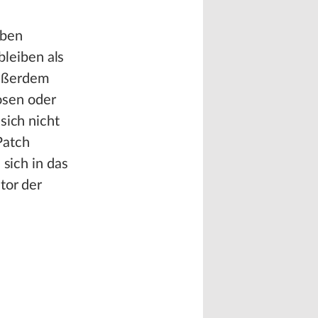
aben
bleiben als
Außerdem
osen oder
sich nicht
Patch
 sich in das
tor der