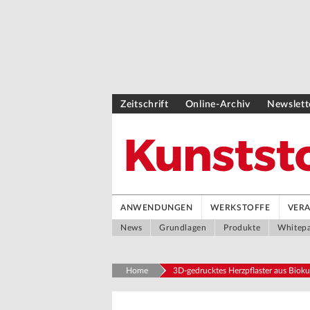
Zeitschrift
Online-Archiv
Newslett
ANWENDUNGEN
WERKSTOFFE
VER
News
Grundlagen
Produkte
Whitep
Home
3D-gedrucktes Herzpflaster aus Bioku