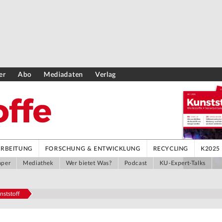
er
Abo
Mediadaten
Verlag
ARBEITUNG
FORSCHUNG & ENTWICKLUNG
RECYCLING
K2025
aper
Mediathek
Wer bietet Was?
Podcast
KU-Expert-Talks
nststoff