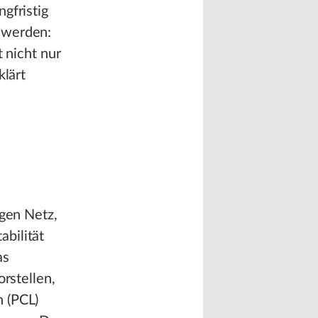
gfristig
 werden:
t nicht nur
klärt
igen Netz,
bilität
as
orstellen,
n (PCL)