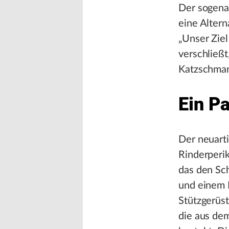
Der sogenan
eine Alter
„Unser Ziel
verschließt
Katzschma
Ein P
Der neuart
Rinderperik
das den Sch
und einem H
Stützgerüst
die aus dem