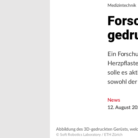
Medizintechnik
Fors
gedr
Ein Forsch
Herzpflaste
solle es ak
sowohl der
News
12. August 2
Abbildung des 3D-gedruckten Gerüsts, welc
© Soft Robotics Laboratory / ETH Zürich