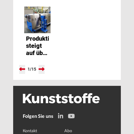
Produktionskapazität
steigt
auf über
100.000
t
1
/
15
Folgen Sie uns
Kontakt
Abo