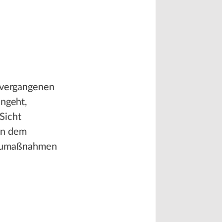
m vergangenen
angeht,
Sicht
en dem
baumaßnahmen