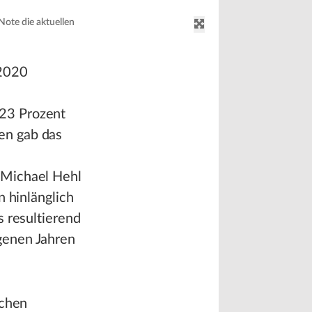
Note die aktuellen
 2020
23 Prozent
en gab das
 Michael Hehl
n hinlänglich
s resultierend
genen Jahren
schen