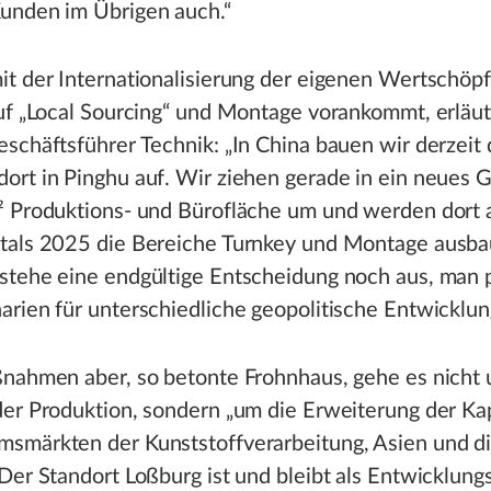
unden im Übrigen auch.“
it der Internationalisierung der eigenen Wertschöp
uf „Local Sourcing“ und Montage vorankommt, erläu
schäftsführer Technik: „In China bauen wir derzeit
ort in Pinghu auf. Wir ziehen gerade in ein neues 
² Produktions- und Bürofläche um und werden dort 
tals 2025 die Bereiche Turnkey und Montage ausbau
stehe eine endgültige Entscheidung noch aus, man 
rien für unterschiedliche geopolitische Entwicklun
ßnahmen aber, so betonte Frohnhaus, gehe es nicht
er Produktion, sondern „um die Erweiterung der Kap
smärkten der Kunststoffverarbeitung, Asien und di
Der Standort Loßburg ist und bleibt als Entwicklun