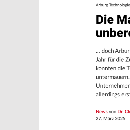
Arburg Technologi
Die Ma
unber
... doch Arbu
Jahr für die 
konnten die 
untermauern.
Unternehmen
allerdings er
News
von
Dr. C
27. März 2025