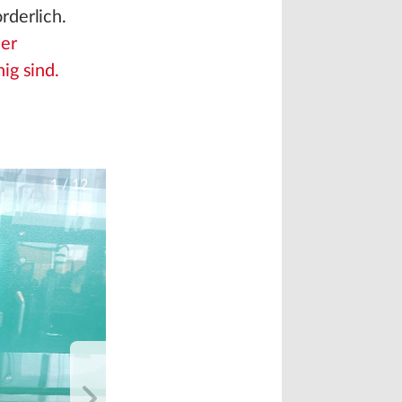
rderlich.
der
ig sind.
1
/
12