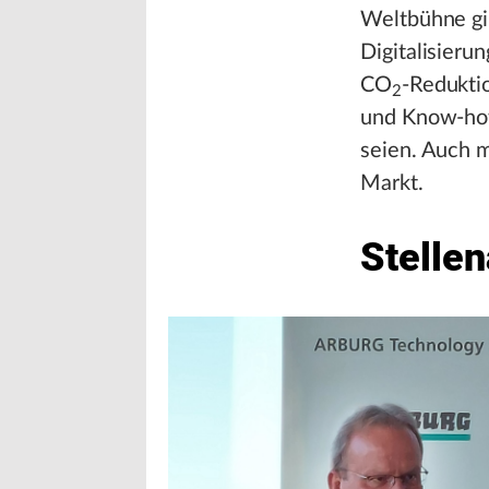
Weltbühne gib
Digitalisieru
CO
-Reduktio
2
und Know-how
seien. Auch m
Markt.
Stelle