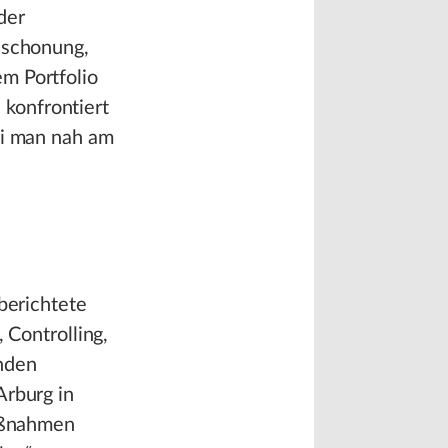
der
enschonung,
em Portfolio
konfrontiert
ei man nah am
berichtete
 Controlling,
nden
rburg in
Maßnahmen