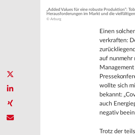
„Added Values für eine robuste Produktion“: Tobia
Herausforderungen im Markt und die vielfältige
© Arburg
Einen solche
verkraften: 
zurückliegen
auf nunmehr 
Management a
Pressekonfer
wollte sich m
bekannt: „Cov
auch Energie
negativ beein
Trotz der tei