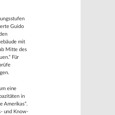
fungsstufen
terte Guido
 den
Gebäude mit
ab Mitte des
en.“ Für
prüfe
gen.
 um eine
azitäten in
e Amerikas“.
gs- und Know-