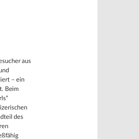
esucher aus
 und
ert – ein
t. Beim
ls“
izerischen
dteil des
aren
eßfähig