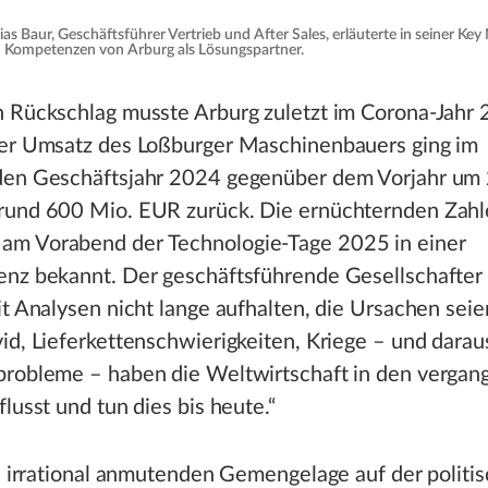
s Baur, Geschäftsführer Vertrieb und After Sales, erläuterte in seiner Key 
n Kompetenzen von Arburg als Lösungspartner.
n Rückschlag musste Arburg zuletzt im Corona-Jahr
Der Umsatz des Loßburger Maschinenbauers ging im
den Geschäftsjahr 2024 gegenüber dem Vorjahr um 
rund 600 Mio. EUR zurück. Die ernüchternden Zahl
m Vorabend der Technologie-Tage 2025 in einer
enz bekannt. Der geschäftsführende Gesellschafter
it Analysen nicht lange aufhalten, die Ursachen seie
id, Lieferkettenschwierigkeiten, Kriege – und darau
probleme – haben die Weltwirtschaft in den vergan
flusst und tun dies bis heute.“
ls irrational anmutenden Gemengelage auf der politi