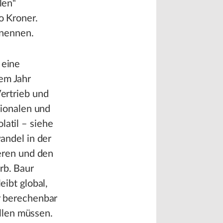
len“
o Kroner.
 nennen.
 eine
em Jahr
ertrieb und
tionalen und
atil – siehe
andel in der
ieren und den
rb. Baur
eibt global,
r berechenbar
llen müssen.