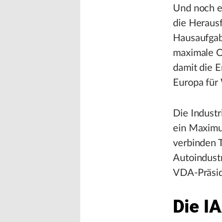
Und noch e
die Heraus
Hausaufgabe
maximale Of
damit die E
Europa für
Die Industr
ein Maximum
verbinden 
Autoindustr
VDA-Präsid
Die I