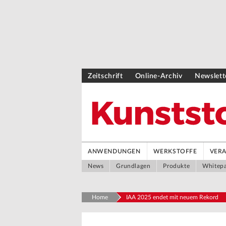
Zeitschrift
Online-Archiv
Newslett
ANWENDUNGEN
WERKSTOFFE
VER
News
Grundlagen
Produkte
Whitep
Home
IAA 2025 endet mit neuem Rekord