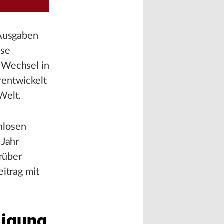
 Ausgaben
sse
 Wechsel in
rentwickelt
Welt.
nlosen
 Jahr
arüber
eitrag mit
ligung