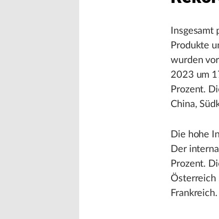
Insgesamt p
Produkte u
wurden vorg
2023 um 17 
Prozent. D
China, Südk
Die hohe In
Der interna
Prozent. D
Österreich
Frankreich.