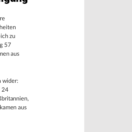
re
heiten
ich zu
ug 57
amen aus
n wider:
d 24
britannien,
 kamen aus