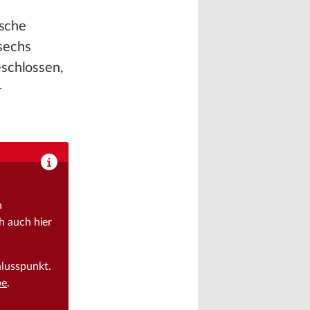
ische
sechs
eschlossen,
-
n
h auch hier
hlusspunkt.
be
.