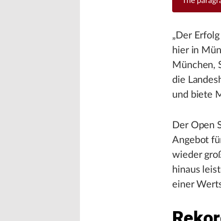
The parag
„Der Erfolg
hier in Mü
München, S
die Landes
und biete M
Der Open S
Angebot für
wieder groß
hinaus leis
einer Werts
Rekor