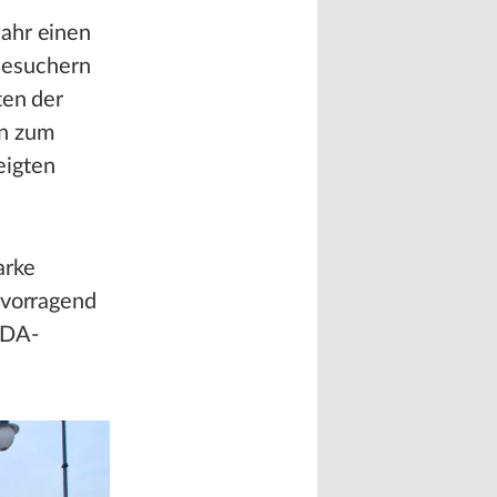
Jahr einen
Besuchern
ten der
en zum
eigten
arke
rvorragend
VDA-