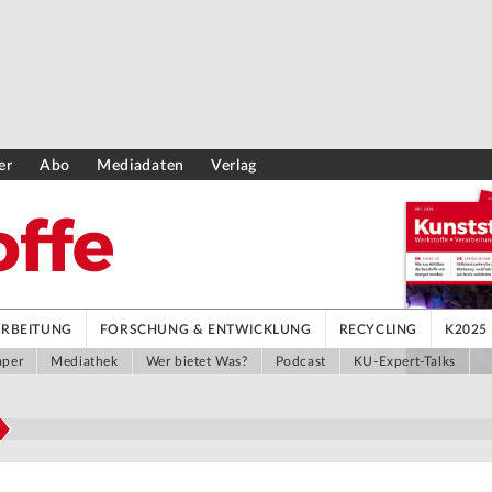
er
Abo
Mediadaten
Verlag
ARBEITUNG
FORSCHUNG & ENTWICKLUNG
RECYCLING
K2025
aper
Mediathek
Wer bietet Was?
Podcast
KU-Expert-Talks