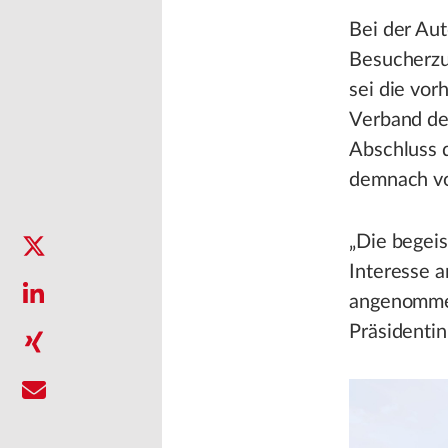
Bei der Au
Besucherzu
sei die vor
Verband de
Abschluss 
demnach vo
„Die begei
Interesse a
angenommen
Präsidentin