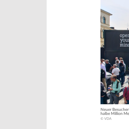
Neuer Besucherr
halbe Million M
© VDA