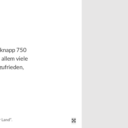
n knapp 750
 allem viele
zufrieden,
r Land“.