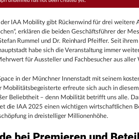
raph
undefined
has not been created yet.
 der IAA Mobility gibt Rückenwind für drei weitere
nchen“, erklären die beiden Geschäftsführer der Me
tefan Rummel und Dr. Reinhard Pfeiffer. Seit ihrem
hauptstadt habe sich die Veranstaltung immer weite
ehrwert für Aussteller und Fachbesucher aus aller 
pace in der Münchner Innenstadt mit seinem koste
 Mobilitätsbegeisterte erfreute sich auch in diesem
er Beliebtheit – denn Mobilität betrifft uns alle. D
tet die IAA 2025 einen wichtigen wirtschaftlichen B
chöpfung in dreistelliger Millionenhöhe.
de bei Premieren und Betei