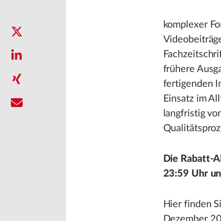
komplexer For
Videobeiträge
Fachzeitschri
frühere Ausga
fertigenden I
Einsatz im Al
langfristig v
Qualitätsproz
Die Rabatt-A
23:59 Uhr un
Hier finden S
Dezember 202