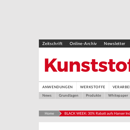
Zeitschrift
Online-Archiv
Newsletter
ANWENDUNGEN
WERKSTOFFE
VERARBE
News
Grundlagen
Produkte
Whitepaper
Home
BLACK WEEK: 30% Rabatt aufs Hanser Ind