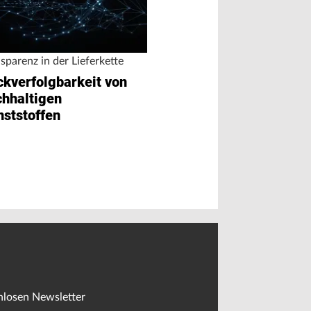
sparenz in der Lieferkette
Künstliche Intelli
ckverfolgbarkeit von
Qualitätskont
chhaltigen
Spritzgießen 
nststoffen
nlosen Newsletter