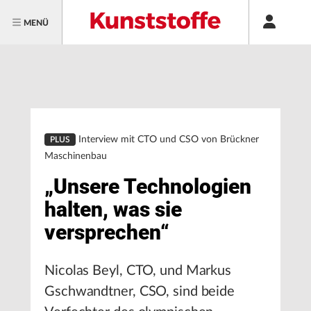
MENÜ
Interview mit CTO und CSO von Brückner
PLUS
Maschinenbau
„Unsere Technologien
halten, was sie
versprechen“
Nicolas Beyl, CTO, und Markus
Gschwandtner, CSO, sind beide