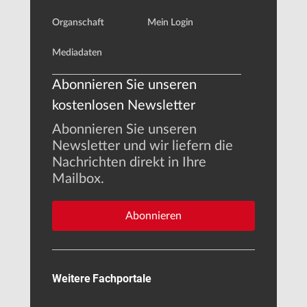
Organschaft
Mein Login
Mediadaten
Abonnieren Sie unseren
kostenlosen Newsletter
Abonnieren Sie unseren
Newsletter und wir liefern die
Nachrichten direkt in Ihre
Mailbox.
Abonnieren
Weitere Fachportale