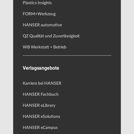
Plastics Insights
FORM+Werkzeug
HANSER automotive
QZ Qualität und Zuverlässigkeit
WB Werkstatt + Betrieb
Verlagsangebote
Karriere bei HANSER
HANSER Fachbuch
HANSER eLibrary
HANSER eSolutions
HANSER eCampus