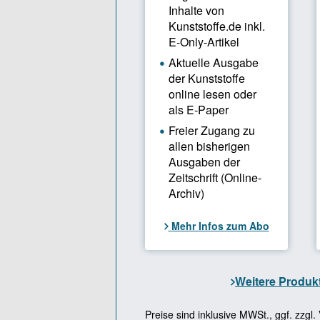
Projektver
Missverstä
von interk
aber eine Z
Programm e
haben wir a