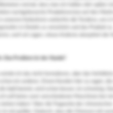
llkommen normal, dass man ein halbes Jahr später ei
nkten nachgebesserte Produktversion auf den Markt 
n unserem Kulturkreis weiterhin die Tendenz, uns in
sstufen in Details zu verzetteln und das Produkt zu
eren, weil wir sagen, etwas Anderes akzeptiert der
e: Das Problem ist der Kunde?
ürde ich das nicht formulieren, aber das Verhältni
schon ein anderes. Einem Kunden hier zu sagen, die
ie bald kommt, wird schon besser, ist schwierig. Da
 „Ich will keine zwei verschiedenen Maschinen bei mi
stehen haben.“ Aber die Tragweite der chinesischen
 ist viel größer: Dadurch, dass die Chinesen mit we