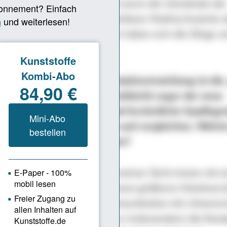
orgespräch bemerkt. Auch wenn die Umstände der
de“ und eine nicht vorhersehbare Marktschwäche 
t haben dürften. Also – wie haben sich die Dinge se
?
e: Herr Ammer, bei der Produktentwicklung ist die
eit in aller Munde – und vielleicht sogar der neue
 Sie konnten westliche und fernöstliche Gepflogen
n Jahren hautnah verfolgen und vergleichen. Welch
se haben Sie daraus gezogen?
er: Die Europäer sind aus meiner Sicht immer mit e
mplexität, aber auch mit einem größeren Marktvers
lick unterwegs. In der Kommunikation mit chinesis
ührt das manchmal dazu, dass insbesondere die Komp