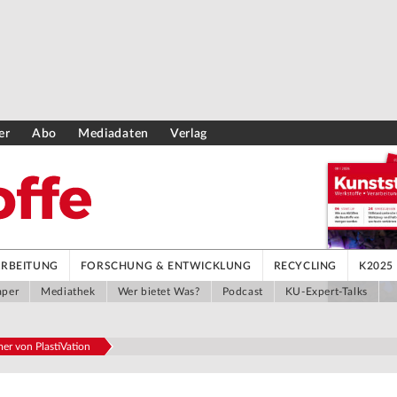
er
Abo
Mediadaten
Verlag
ARBEITUNG
FORSCHUNG & ENTWICKLUNG
RECYCLING
K2025
aper
Mediathek
Wer bietet Was?
Podcast
KU-Expert-Talks
mer von PlastiVation