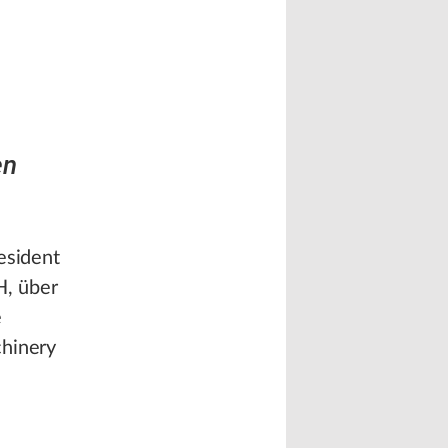
en
esident
H, über
e
chinery