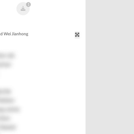
1
nd Wei Jianhong
on als
einer
ische
Vation
g seine
chen
 Daniel