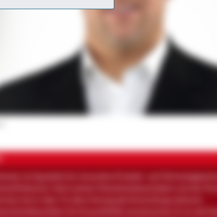
er
N
Ammer ist Spezialist für innovative Produkt- und Technologieen
ststoffindustrie. Nach seinem Maschinenbaustudium und der Pr
chen hat er über 13 Jahre hinweg die Entwicklung mehrerer
aschinenbaureihen für KraussMaffei verantwortet. Er ist seit E