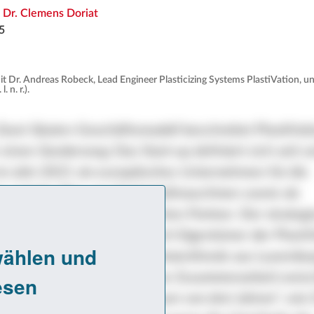
n
Dr. Clemens Doriat
5
 Dr. Andreas Robeck, Lead Engineer Plasticizing Systems PlastiVation, u
 n. r.).
Zwei-Säulen-Geschäftsmodell beschreitet PlastiVati
nen Sonderweg: Das Start-up definiert sich seit s
m Jahr 2021 als europäisches Unternehmen für die
g und den Bau von Spritzgießmaschinen sowie als
retung für einen chinesischen Partner. Der strateg
deric, ist seit April 2024 auch Eigentümer der Plasti
GmbH, nachdem ein Investmentfonds aus Luxembur
rkaufte. „Nach einem für eine Zusammenarbeit zwis
d Start-up typischen Zeitraum von drei Jahren“, wie