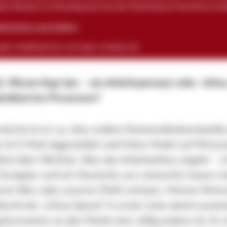
dent Research & Development bei der PlastiVation Machinery G
stivation.com/tederic
raph
undefined
has not been created yet.
e: Woran liegt das – am Arbeitspensum oder -ethos
italisierten Prozessen?
ächst ist es so, dass andere Kommunikationskanäle
 ist E-Mail abgemeldet und Vieles findet auf Mess
allem über WeChat. Was das Arbeitsethos angeht – i
s Europäer und wir Deutsche uns vorwerfen lassen m
eren Biss oder unseren Fleiß verloren. Meiner Mein
ucht der „China Speed“ in erster Linie damit zusam
hensweise an den Markt eine völlig andere ist. Es 