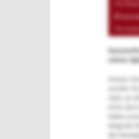
Vice Presi
www.pla
The parag
Kunststoff
stärker dig
Ammer: Zun
werden. Da
statt, vor 
nicht, das
hätten uns
hängt die W
die Herange