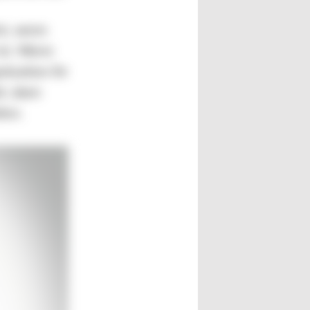
nt, wenn
ist. Wenn
nisation ihr
t, dann
ten.