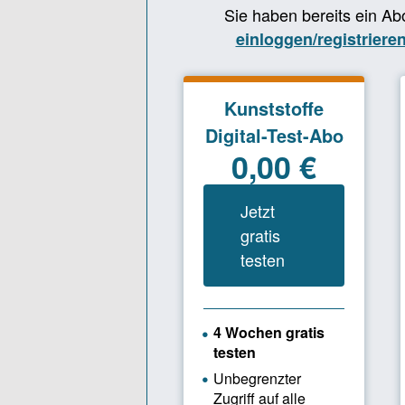
Ammer im V
„Zeitenwen
beschleunig
entwickelt
Kunststoff
Speed“ derz
Benchmark.
den letzte
Erkenntnis
Daniel Amm
höheren Ko
mehr Weitb
Partnern f