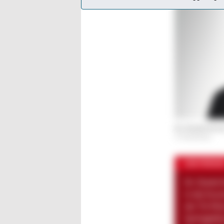
Dr. Daniel Amm
© PlastiVation
ZUR PERSO
Dr. Daniel 
in der Kun
der TU Mün
Spritzgießm