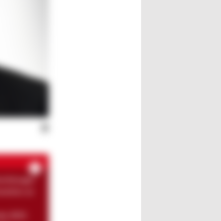
twicklungen
omotion an
nde 2021