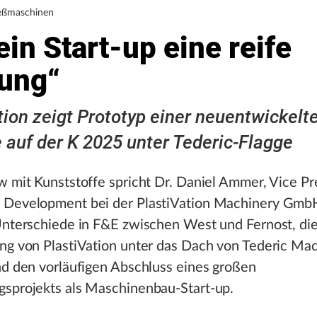
ießmaschinen
ein Start-up eine reife
tung“
tion zeigt Prototyp einer neuentwickelt
 auf der K 2025 unter Tederic-Flagge
w mit Kunststoffe spricht Dr. Daniel Ammer, Vice Pr
 Development bei der PlastiVation Machinery Gmb
Unterschiede in F&E zwischen West und Fernost, di
ung von PlastiVation unter das Dach von Tederic Ma
nd den vorläufigen Abschluss eines großen
gsprojekts als Maschinenbau-Start-up.