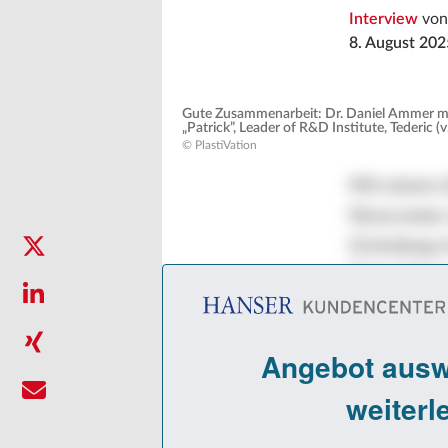
Interview
vo
8. August 202
Gute Zusammenarbeit: Dr. Daniel Ammer mit
„Patrick”, Leader of R&D Institute, Tederic (v. l.
© PlastiVation
Mit einem 
Newcomer ei
Gründung i
Entwicklun
Handelsvert
Partner, Te
Machinery 
Anteile ve
Investor un