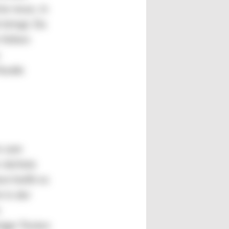
ne neue, in
bringt. Da
 frühen
 Kunde
s zum
 nächste
nn heißt es
r in der
niger Testen