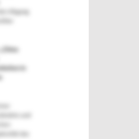
den Abgang
ither
 „China
heiten in
e
iner
tändnis und
chen
lexität das