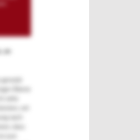
mbH.
, an
 genutzt
enger-Ebene
ch sehe
üssten, wir
ung nach
men, dass
ist zum