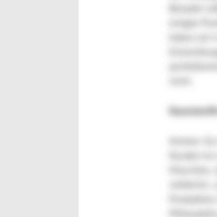
Beispiel vo
einigen Pu
haben wir i
Entwicklung
perfektioni
nicht.
Kunststoff
Ammer: So w
Kunden ist 
Maschine, d
vielleicht:
Produktion 
Philosophie