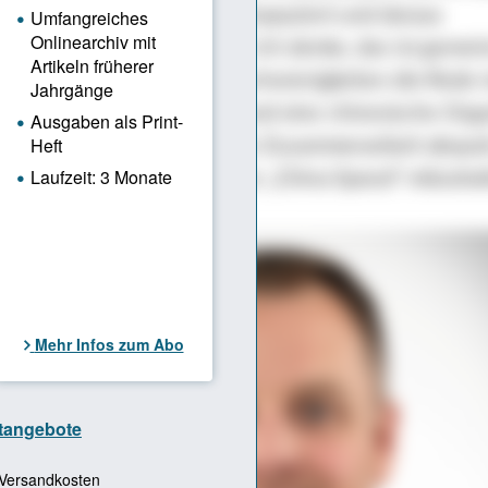
ständnis des Gegenübers strapaziert und daraus
ndnisse entstehen können. Ich denke, das ist gemei
ulturellen Kommunikationsschwierigkeiten die Rede 
ielrichtung einmal klar ist und eine chinesische Orga
iner effizient koordinierten Zusammenarbeit abspul
uf einmal Probleme, mit der „China Speed“ mitzuhal