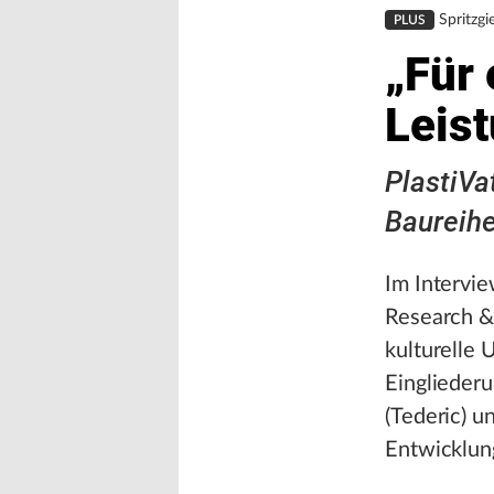
Spritzg
PLUS
„Für 
Leis
PlastiVa
Baureihe
Im Intervie
Research &
kulturelle 
Einglieder
(Tederic) u
Entwicklun