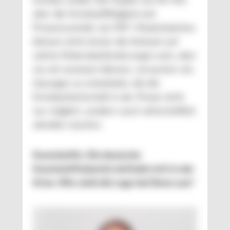
Kunden wollen die Haptik von PE-HD,
aber die Kreislauffähigkeit und
Prozessvorteile von PET. Masterbatches
können nicht immer die Antwort auf
solche Materialanforderungen sein, aber
wo wir ansetzen können, versuchen wir,
Lösungen zu entwickeln, die die
Kreislaufwirtschaft in der Praxis nicht
nur möglich, sondern auch wirtschaftlich
attraktiv machen.
Kunststoffe: Die deutsche
Kunststoffindustrie befindet sich in der
Krise. Wie sieht die Lage bei Ihnen aus?