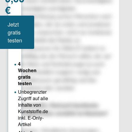
In einem Umfeld hoher Geschwindigkeit,
Unstetigkeit und digitaler
Reizüberflutung suchen Menschen nach
Produkten, die sie erden und emotional
stärker ansprechen, nicht nur funktional.
Dabei bleibt die Palette an
Trendnuancen für 2026/27 jedoch so
vielfältig wie der Mensch selbst, der auf
die Reize und Veränderungen ja auch
unterschiedlich reagiert: mutig und
selbstbewusst, geradlinig und klar,
emotional oder sensibel.
Kunststoffe: Sind auch bestimmte
Designeffekte verstärkt im Kommen?
Meixner: Metallische Anmutungen,