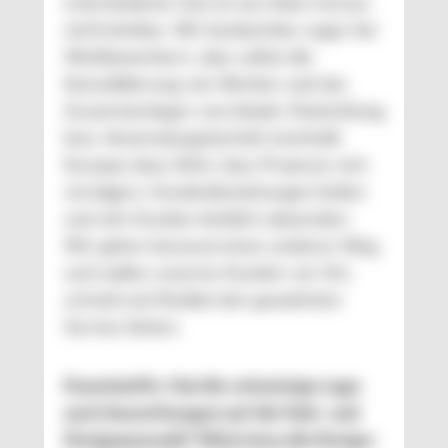
entscheidend. Das ist aus Asien heraus
nicht leistbar. Wir beobachten sogar bei
Wettbewerbern, dass selbst die
Konsolidierung von Werken und das
Zusammenlegen von lokaler Entwicklung
bzw. Anwendungstechnik innerhalb
Europas dazu führt, dass Prozesse sich
verzögern, Kundenbeziehungen leiden
und sich Kunden letztlich abwenden.
Wir gehen bewusst einen anderen Weg
und wollen unseren Kunden vor Ort,
schnell und flexibel den gewohnten
Service bieten.
Kunststoffe: Hat die schwierige Lage
auch Auswirkungen auf die Farb- und
Designauswahl? Wird etwa die Design-