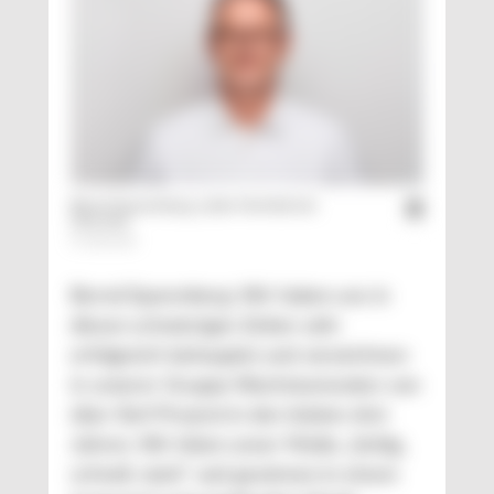
Bernd Sparenberg, Leiter Vertrieb bei
Lifocolor
© Lifocolor
Bernd Sparenberg: Wir haben uns in
diesen schwierigen Zeiten sehr
erfolgreich behauptet und verzeichnen
in unserer Gruppe Wachstumsraten von
über fünf Prozent in den letzten drei
Jahren. Wir leben unser Motto „farbig,
schnell, stark“ und gewinnen in einem