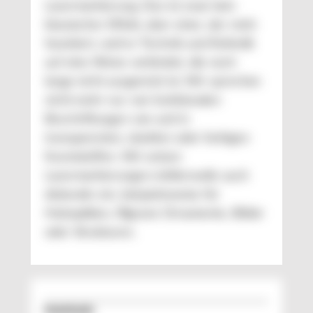
Lasermarkierung. Das ist zwar kein
klassischer Effekt, aber einer, der mich
fasziniert, weil er Technik und Ästhetik
auf eine Weise verbindet, die noch
lange nicht ausgereizt ist. Wir sprechen
nicht mehr nur von funktionalen
Beschriftungen von und in
transparenten, dunklen oder farbigen
Kunststoffen. Wir setzen
Lasermarkierungen mittlerweile auch
dekorativ ein, beispielsweise für
Holzoptiken, filigrane Ornamente, Bilder
oder Strukturen.
Downloads