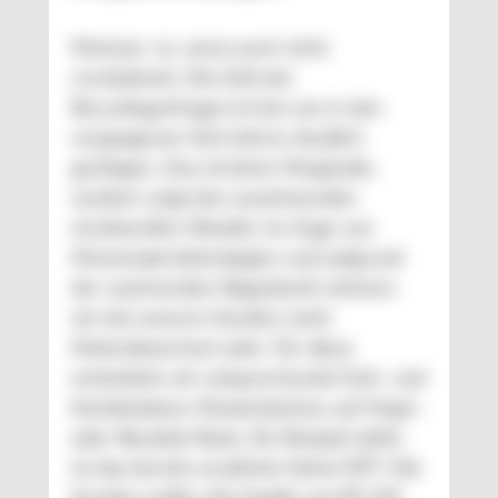
Meixner: Ja, wenn auch nicht
revolutionär. Die Zahl der
Recyclinganfragen ist bei uns in den
vergangenen fünf Jahren deutlich
gestiegen. Das ist keine Marginalie,
sondern zeigt den zunehmenden
strukturellen Wandel. Im Zuge von
Monomaterialstrategien und aufgrund
der wachsenden Regulatorik nehmen
wir bei unseren Kunden mehr
Materialwechsel wahr. Für diese
entwickeln wir entsprechende Farb- und
Kombinations-Masterbatches auf Virgin-
oder Rezyklat-Basis. Ein Beispiel dafür
ist das bereits erwähnte Velvet PET: Die