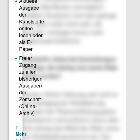
samtige Oberflächen und haptisch
erlebbare Strukturen sind stark gefragt:
Farbe allein reicht nicht mehr, die
Menschen verlangen immer mehr
multisensuale Erlebnisse.
Kunststoffe: Sehen Sie Entwicklungen
im Design, die künftig eine starke Rolle
spielen werden?
Meixner: Meiner Meinung nach wird es
einen Rückgang der Metallisierung
zugunsten der Masseeinfärbung geben.
Galvanisieren und Lackieren waren über
Jahre hinweg das Mittel der Wahl, wenn
eine Metalloptik gewünscht war. Das