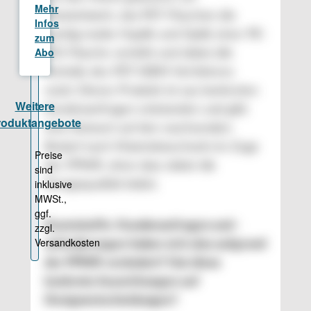
Masterbatch, das PET-Flaschen die
samtig-matte Haptik und Optik einer PE-
HD-Flasche verleiht und dabei alle
Vorteile des PET-ISBM-Verfahrens
nutzt. Dieses Produkt ist aus konkreten
Kundenanfragen entstanden und gibt
eine Antwort auf den wachsenden
Bedarf nach Materialwechseln im Zuge
der PPWR, ohne dass dabei die
Designqualität leidet.
Kunststoffe: Kundenanfragen und -
anforderungen haben sich also aufgrund
der PPWR verändert? Hat diese
konkrete Auswirkungen auf
Designentscheidungen?