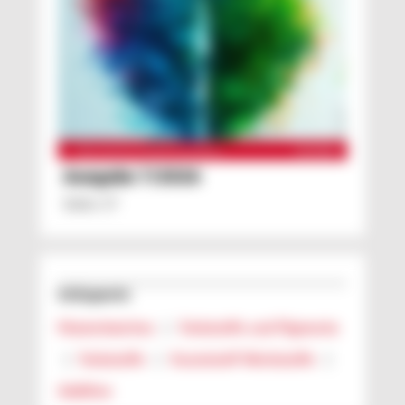
Ausgabe 7/2026
Seite: 17
Schlagworte
Masterbatches
|
Farbstoffe und Pigmente
|
Farbstoffe
|
Kunststoff Werkstoffe
|
Additive