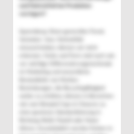
und Farbvielfalt bei Produkten
verringert?
Sparenberg: Einen generellen Trend,
Varianten- bzw. Farbvielfalt
einzuschränken, können wir nicht
erkennen. Farbe und Form sind nach wie
vor wichtige Differenzierungsmerkmale
im Marketing und wesentliche
Bestandteile von Marken.
Bestrebungen, die Recyclingfähigkeit
weiter zu erhöhen, können in Bereichen
wie zum Beispiel Caps & Closures zu
einer gewissen Standardisierung in
Richtung Weiß, Pastell oder Natur
führen. Grundsätzlich werden Farben in