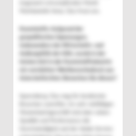
insgesamt schrumpfenden Markt
Marktanteile hinzu. Das freut uns.
Kunststoffe: Aufgrund der
geopolitischen Spannungen,
insbesondere der Wirtschafts- und
Außenpolitik der USA, wurde in der
letzten Zeit in der Kunststoffindustrie
ein verstärkter Wettbewerbsdruck aus
Asien befürchtet. Bemerken Sie diesen?
Sparenberg: Das mag für bestimmte
Branchen zutreffen. Im sehr vielfältigen
Masterbatchgeschäft sind aber neben
Qualität und Performance die
Geschwindigkeit und der lokale Service