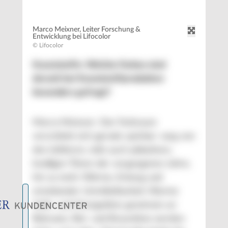
Marco Meixner, Leiter Forschung &
Entwicklung bei Lifocolor
© Lifocolor
Kunststoffe: Welche Farben sind
derzeit bei Kunststoffprodukten
besonders gefragt?
Marco Meixner: Der Farbraum
verschiebt sich gerade spürbar: weg von
den kühleren, teils auch plakativen,
knalligen Tönen der vergangenen Jahre,
hin zu mehr Wärme, Erdung und
emotionaler Unmittelbarkeit. Warme
Gelb- und Orangetöne gewinnen an
Relevanz, Rot- und Brauntöne werden