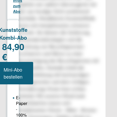
Ergebnis war optisch überzeugend, hat
aber aus heutiger Sicht zunehmend
Nachteile. Metallisierte Kunststoffteile
lassen sich beispielsweise schwerer
recyceln. Sie können die Sortierung,
Monomaterialstrategien und die
Erreichung von Recyclingnormen
erschweren und führen zu einer
Verunreinigung des Recyclingstroms mit
Fremdstoffen. Deshalb erlebt die
Masseeinfärbung mit hochwertigen
Effektpigmenten und dem richtigen
Formulierungs-Know-how echten
Aufwind. Mit unseren Metal Look
Masterbatches lassen sich
beispielsweise Chrom-, Silber-, Bronze-