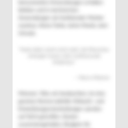
konsumnahen Anwendungen erhalten
bleiben und in technischen
Anwendungen als funktionaler Marker
sowieso. Keine Farbe, keine Marke, kein
Umsatz.
“
Farbe allein reicht nicht mehr, die Menschen
verlangen immer mehr multisensuale
Erlebnisse.
”
—
Marco Meixner
Meixner: Was wir beobachten, ist eine
gewisse Konservativität. Einkaufs- und
Entwicklungsentscheidungen werden
auf Sicht getroffen, Kosten
zusammengehalten, Budgets für