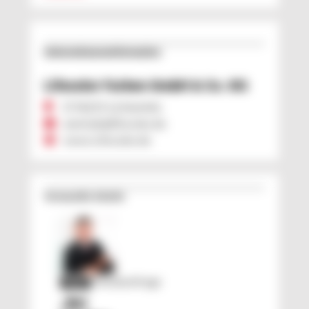
Unternehmens­information
Lifocolor Farben GmbH & Co. KG
D 96215 Lichtenfels
zentrale@lifocolor.de
www.Lifocolor.de
Verwandte Inhalte
Trendumfrage
PLUS
„Bei