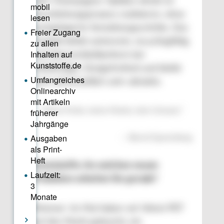
oder Champagner-Optiken direkt im
Verarbeitungsprozess realisieren, ohne
nachgelagerte Veredelungsschritte. Das
Produkt bleibt sortenrein, recyclingfähig
und lebensmittelkonform bei
vollständiger Designfreiheit und bleibt
auch wirtschaftlich sehr attraktiv.
“
Keine Farbe, keine Marke, kein Umsatz.
”
—
Bernd Sparenberg
Kunststoffe: An welchen neuen
Produkten arbeiten Sie gerade?
Meixner: Im Mai haben wir Velvet PET
auf den Markt gebracht, ein