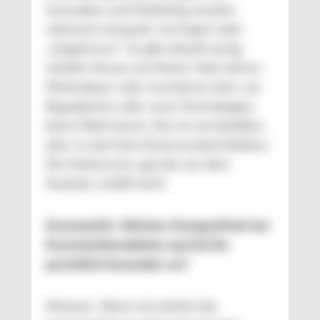
Innovation und Marketing werden
vielerorts temporär verringert oder
„eingefroren“. Es gibt aktuell wenig
wirklich Neues am Markt. Viele fahren
Minimalspur oder investieren dort, wo
Regulatorien oder neue Technologien
keine Wahl lassen. Das ist verständlich,
aber es darf kein Dauerzustand bleiben:
Die Konkurrenz, gerade aus dem
Ausland, schläft nicht.
Kunststoffe: Welcher Designeffekt bei
Kunststoffprodukten spricht Sie
persönlich besonders an?
Meixner: Wenn ich ehrlich bin: