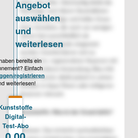
tiefer und reifer. Gleichzeitig bleibt die
Nachfrage nach klaren Neutraltönen
wie Offwhite, Beige und hellen Graus
hoch. Grüntöne, die noch vor wenigen
Jahren fast ausschließlich als
Nachhaltigkeitssignale eingesetzt
wurden, transformieren sich zu
lebhafteren, regenerativen Nuancen mit
wieder breiterer Anwendung. Blau tritt
spürbar zurück, bleibt jedoch in seinen
Anteilen in Aqua-Tönen oder luftigeren
Nuancen relevant.
Kunststoffe: Was ist der Grund dafür?
Meixner: Das ist leicht nachvollziehbar: