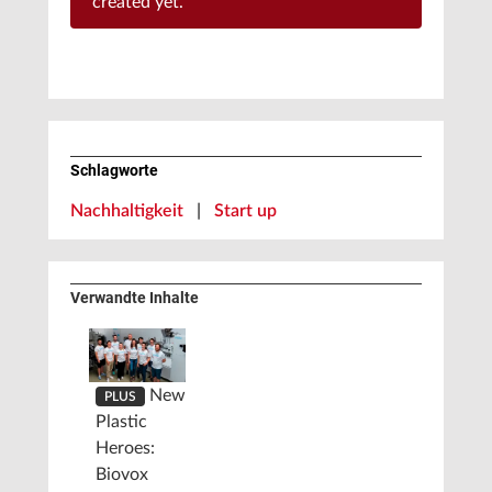
created yet.
Schlagworte
Nachhaltigkeit
|
Start up
Verwandte Inhalte
New
PLUS
Plastic
Heroes:
Biovox