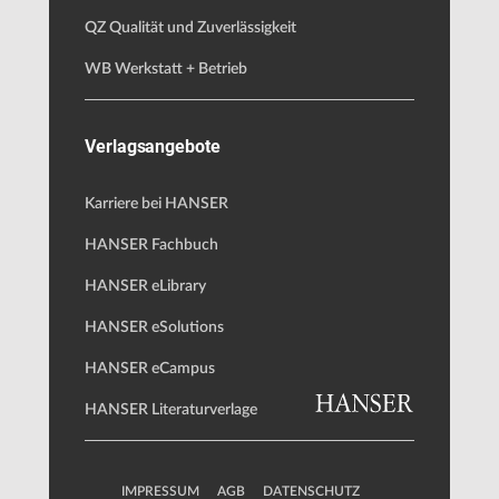
QZ Qualität und Zuverlässigkeit
WB Werkstatt + Betrieb
Verlagsangebote
Karriere bei HANSER
HANSER Fachbuch
HANSER eLibrary
HANSER eSolutions
HANSER eCampus
HANSER Literaturverlage
IMPRESSUM
AGB
DATENSCHUTZ