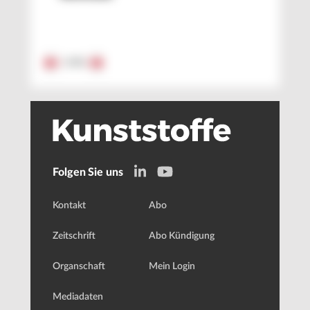
1
/
15
Folgen Sie uns
Kontakt
Abo
Zeitschrift
Abo Kündigung
Organschaft
Mein Login
Mediadaten