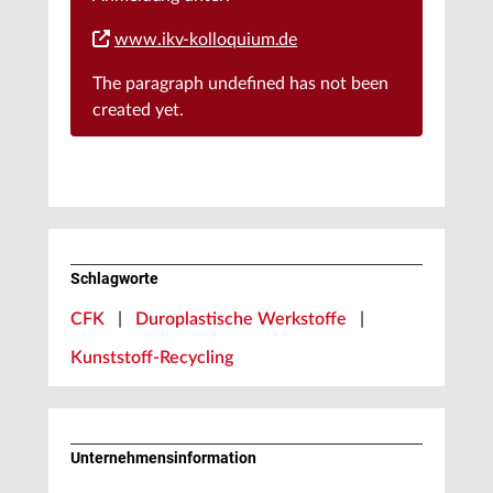
www.ikv-kolloquium.de
The paragraph
undefined
has not been
created yet.
Schlagworte
CFK
|
Duroplastische Werkstoffe
|
Kunststoff-Recycling
Unternehmens­information