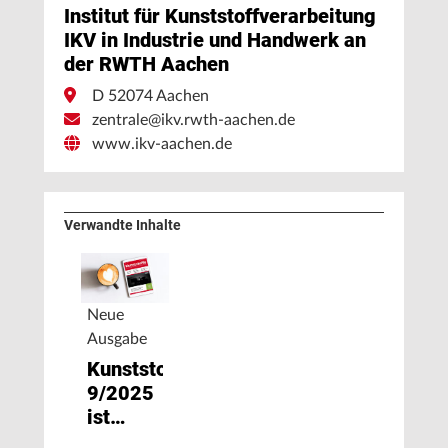
Institut für Kunststoffverarbeitung
IKV in Industrie und Handwerk an
der RWTH Aachen
D 52074 Aachen
zentrale@ikv.rwth-aachen.de
www.ikv-aachen.de
Verwandte Inhalte
Neue
Ausgabe
Kunststoffe
9/2025
ist
erschienen