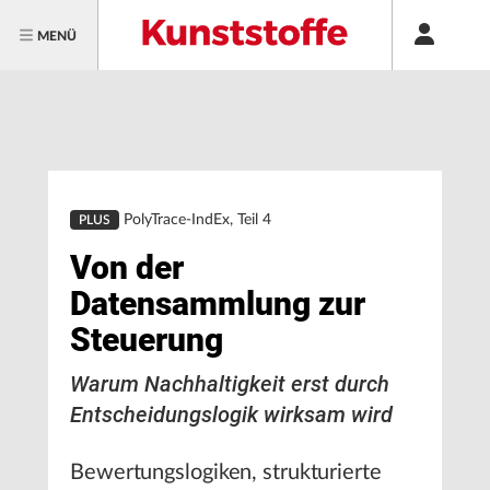
MENÜ
PolyTrace-IndEx, Teil 4
PLUS
Von der
Datensammlung zur
Steuerung
Warum Nachhaltigkeit erst durch
Entscheidungslogik wirksam wird
Bewertungslogiken, strukturierte