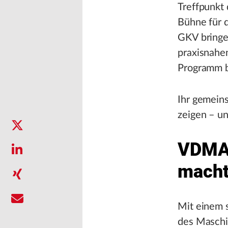
Treffpunkt 
Bühne für 
GKV bringe
praxisnahen
Programm b
Ihr gemein
zeigen – un
VDMA:
macht
Mit einem s
des Maschin