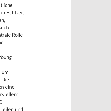
tliche
in Echtzeit
en,
Auch
trale Rolle
nd
„Young
, um
. Die
en eine
stellern.
50
teilen und