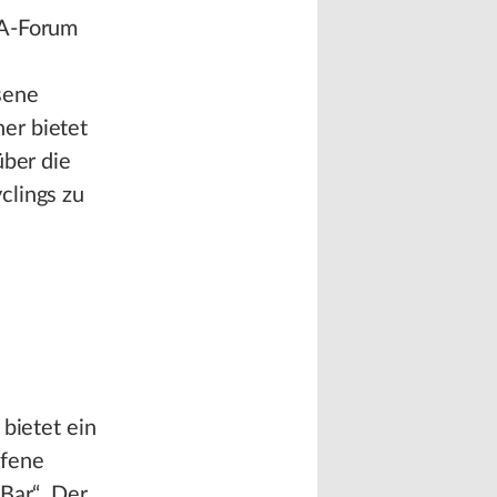
MA-Forum
sene
er bietet
über die
clings zu
bietet ein
ffene
Bar“. Der