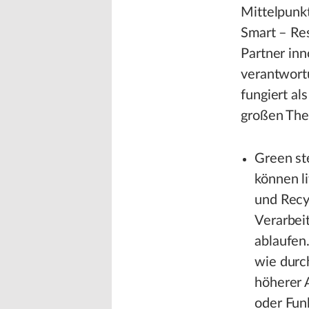
Mittelpunk
Smart – Re
Partner inn
verantwortu
fungiert al
großen The
Green st
können l
und Recy
Verarbei
ablaufen.
wie durc
höherer A
oder Funk