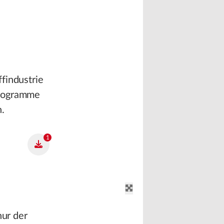
findustrie
Programme
.
1
nur der