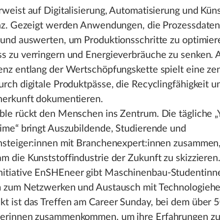
weist auf Digitalisierung, Automatisierung und Küns
enz. Gezeigt werden Anwendungen, die Prozessdaten 
 und auswerten, um Produktionsschritte zu optimier
s zu verringern und Energieverbräuche zu senken. 
enz entlang der Wertschöpfungskette spielt eine zen
rch digitale Produktpässe, die Recyclingfähigkeit u
herkunft dokumentieren.
ble rückt den Menschen ins Zentrum. Die tägliche 
Time“ bringt Auszubildende, Studierende und
nsteiger:innen mit Branchenexpert:innen zusammen
m die Kunststoffindustrie der Zukunft zu skizzieren
tiative EnSHEneer gibt Maschinenbau-Studentinn
m zum Netzwerken und Austausch mit Technologieher
t ist das Treffen am Career Sunday, bei dem über 
erinnen zusammenkommen, um ihre Erfahrungen zu 