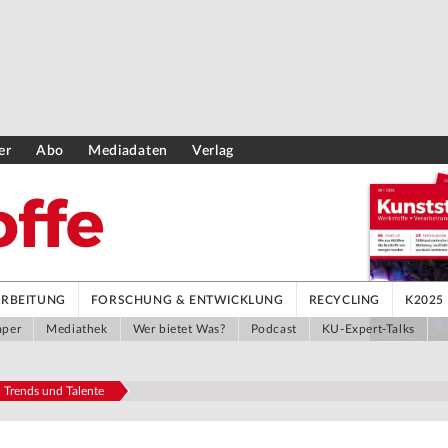
er
Abo
Mediadaten
Verlag
ARBEITUNG
FORSCHUNG & ENTWICKLUNG
RECYCLING
K2025
aper
Mediathek
Wer bietet Was?
Podcast
KU-Expert-Talks
 Trends und Talente