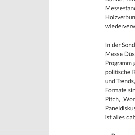
Messestand
Holzverbun
wiederverw
In der Sond
Messe Düss
Programm g
politische
und Trends
Formate sin
Pitch, „Wom
Paneldisku
ist alles da