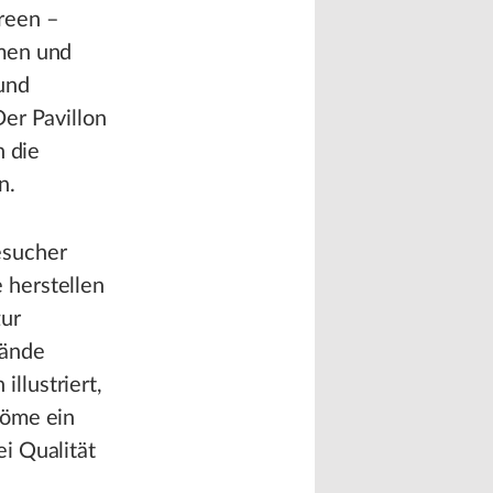
reen –
hmen und
 und
er Pavillon
h die
n.
esucher
 herstellen
zur
lände
llustriert,
röme ein
i Qualität