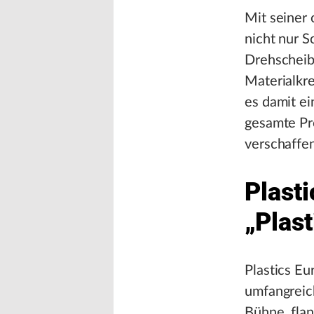
Mit seiner
nicht nur S
Drehscheib
Materialkr
es damit ei
gesamte Pr
verschaffen
Plast
„Plas
Plastics Eu
umfangreic
Bühne, flan