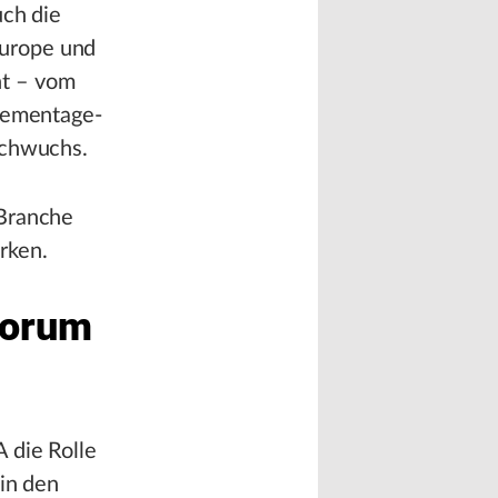
uch die
Europe und
ht – vom
Thementage-
achwuchs.
 Branche
rken.
Forum
 die Rolle
 in den