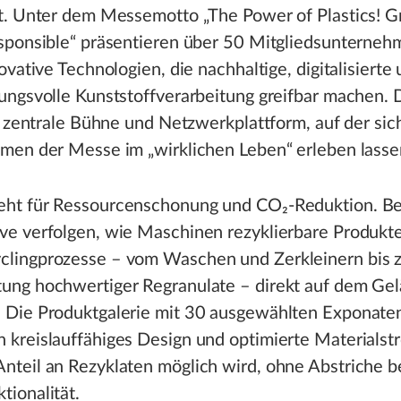
t. Unter dem Messemotto „The Power of Plastics! G
sponsible“ präsentieren über 50 Mitgliedsunterne
ovative Technologien, die nachhaltige, digitalisierte
ngsvolle Kunststoffverarbeitung greifbar machen. D
s zentrale Bühne und Netzwerkplattform, auf der sic
men der Messe im „wirklichen Leben“ erleben lasse
eht für Ressourcenschonung und CO₂-Reduktion. B
ive verfolgen, wie Maschinen rezyklierbare Produkte
clingprozesse – vom Waschen und Zerkleinern bis 
tung hochwertiger Regranulate – direkt auf dem Ge
 Die Produktgalerie mit 30 ausgewählten Exponaten i
h kreislauffähiges Design und optimierte Materialst
nteil an Rezyklaten möglich wird, ohne Abstriche be
tionalität.