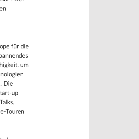
ten
ope für die
spannendes
igkeit, um
nologien
. Die
tart-up
Talks,
se-Touren