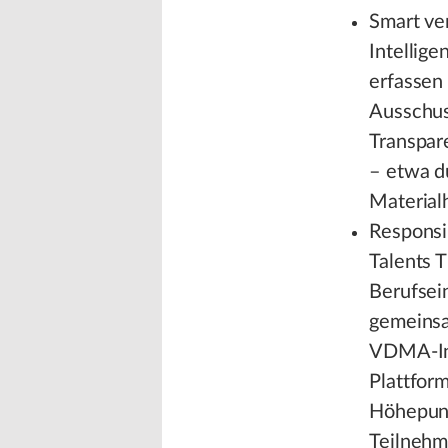
Smart ver
Intellig
erfassen
Ausschus
Transpar
– etwa du
Material
Responsi
Talents 
Berufsei
gemeinsa
VDMA-Ini
Plattfor
Höhepunk
Teilnehm