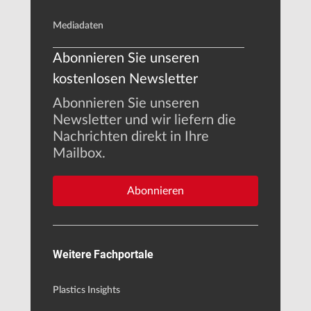
Mediadaten
Abonnieren Sie unseren
kostenlosen Newsletter
Abonnieren Sie unseren
Newsletter und wir liefern die
Nachrichten direkt in Ihre
Mailbox.
Abonnieren
Weitere Fachportale
Plastics Insights