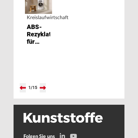
Kreislaufwirtschaft
ABS-
Rezyklat
für
Sichtteile
1
/
15
Folgen Sie uns