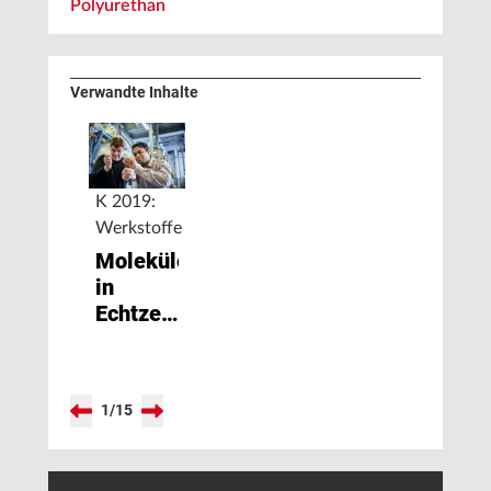
Polyurethan
Verwandte Inhalte
K 2019:
Werkstoffe
Moleküle
in
Echtzeit
überwachen
1
/
15