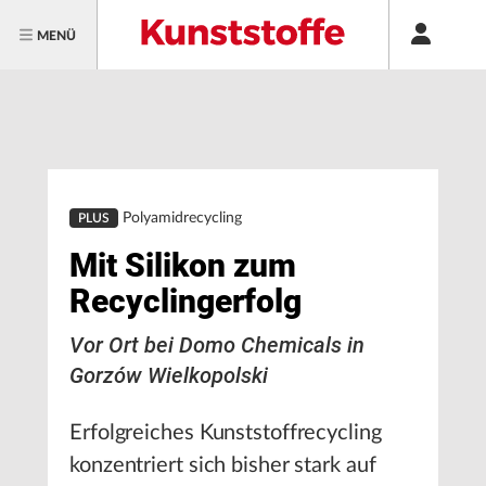
MENÜ
Polyamidrecycling
PLUS
Mit Silikon zum
Recyclingerfolg
Vor Ort bei Domo Chemicals in
Gorzów Wielkopolski
Erfolgreiches Kunststoffrecycling
konzentriert sich bisher stark auf