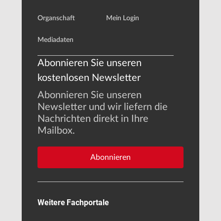
Organschaft
Mein Login
Mediadaten
Abonnieren Sie unseren
kostenlosen Newsletter
Abonnieren Sie unseren
Newsletter und wir liefern die
Nachrichten direkt in Ihre
Mailbox.
Abonnieren
Weitere Fachportale