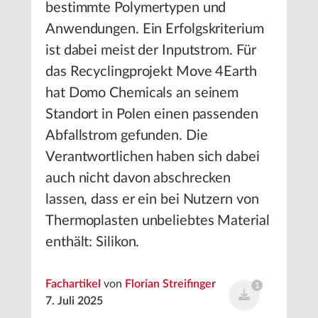
bestimmte Polymertypen und
Anwendungen. Ein Erfolgskriterium
ist dabei meist der Inputstrom. Für
das Recyclingprojekt Move 4Earth
hat Domo Chemicals an seinem
Standort in Polen einen passenden
Abfallstrom gefunden. Die
Verantwortlichen haben sich dabei
auch nicht davon abschrecken
lassen, dass er ein bei Nutzern von
Thermoplasten unbeliebtes Material
enthält: Silikon.
Fachartikel
von
Florian Streifinger
1
7. Juli 2025