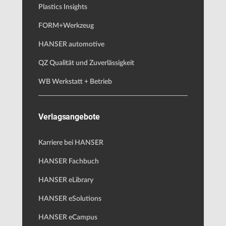
Plastics Insights
FORM+Werkzeug
HANSER automotive
QZ Qualität und Zuverlässigkeit
WB Werkstatt + Betrieb
Verlagsangebote
Karriere bei HANSER
HANSER Fachbuch
HANSER eLibrary
HANSER eSolutions
HANSER eCampus