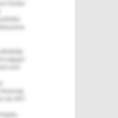
ech-Tochter
d
ussMaffei
ießmaschine
ollständig
hl entgegen
ckt nicht
es
 Steuerung
en der WIT.
rojekts.