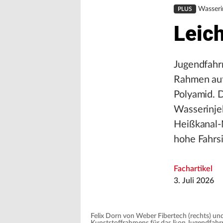
Wasserin
PLUS
Leich
Jugendfahrrä
Rahmen auf
Polyamid. D
Wasserinje
Heißkanal-N
hohe Fahrsi
Fachartikel
3. Juli 2026
Felix Dorn von Weber Fibertech (rechts) un