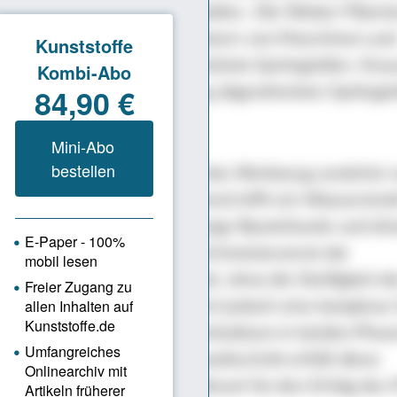
Die WIT stammt von PME fluidtec. Die Weber-Fibert
en weltweit führenden Anbietern von Maschinen un
ystemen für das fluidunterstützte Spritzgießen. Kra
ller der auf diese Anwendung abgestimmten Spritzg
MX 1600.
sserinjektionstechnik wird das Werkzeug zunächst v
e gefüllt. Direkt anschließend trifft ein Wasserstra
tzrichtung auf die noch flüssige Bauteilseele und drü
hes Material zurück in den Schmelzevorrat der
aschine. Dies spart Material, ohne die Steifigkeit d
s zu verringern. Es erfordert jedoch eine komplexe
s und Schließens der Einspritzdüsen in beiden Phas
w-Nadelverschluss-Heißkanaltechnik erfüllt diese
en und war somit ein Schlüssel für den Erfolg des P