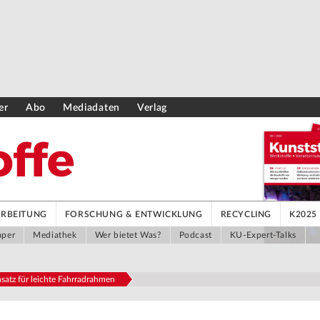
er
Abo
Mediadaten
Verlag
ARBEITUNG
FORSCHUNG & ENTWICKLUNG
RECYCLING
K2025
aper
Mediathek
Wer bietet Was?
Podcast
KU-Expert-Talks
satz für leichte Fahrradrahmen