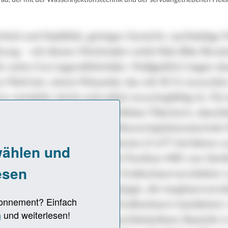
rad, der mit der Wasserinjektionstechnik und der servoangetriebenen Heiß
heit und Stabilität, geringes Gewicht, nachhaltige 
rung – mit diesen Merkmalen wirbt Kids Bike Revol
r seine li:on Jugendfahrräder. Maßgeblich tragen d
Fibrit bei, einem Polyamid, das mit 40 % recycelte
n verstärkt, leicht und selbst recyclingfähig ist. Für 
er Rahmen setzt die Firma Weber Fibertech, ebenfal
ine modifizierte Form der Wasserinjektionstechnik 
ert diese mit ihrem patentierten E-LFT-Verfahren 
triebenen Heißkanaltechnik Flexflow HRS von Oerl
as E-LFT-Verfahren (E-LTF: Endlosfaserverstärkter 
) ist eine Fließpresstechnologie, die langfaserverst
te mit lokal eingebetteten Endlosfasern kombiniert
 leichte, crashsichere und hochbelastbare Bauteile 