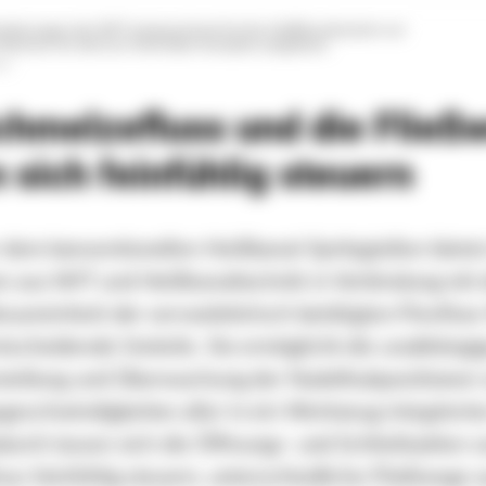
orderungen der WIT entsprechend ist das Heißkanalsystem zur
 Rahmen für die li:on Fahrräder komplex aufgebaut.
ow
chmelzefluss und die Fließ
 sich feinfühlig steuern
dem konventionellen Heißkanal-Spritzgießen bietet
n aus WIT und Heißkanaltechnik in Verbindung mit 
teuereinheit der servoelektrisch betätigten Flexflo
tscheidende Vorteile. Sie ermöglicht die unabhängi
nstellung und Überwachung der Nadelhubpositionen 
eschwindigkeiten aller in ein Werkzeug integriert
adurch lassen sich die Öffnungs- und Schließzyklen 
ss feinfühlig steuern, unterschiedliche Fließwege 