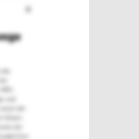
wege
 die
der
w HRS-
ge und
sowie der
en Düsen
sowie der
ausgleichen