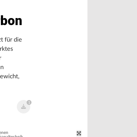
rbon
t für die
rktes
r
en
gewicht,
1
senen