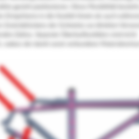
hte gezielt positionieren. Diese Flexibilität besteh
 Einspritzens in die Kavität hinein als auch währe
en Zurückdrückens der Schmelze zur direkten Verw
nden Zyklus. Separate Überlaufkavitäten sind nicht
h, sodass der damit sonst verbundene Materialverlust