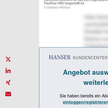
Kunststoffrahmens für das li:on Jugendfahr
Flexflow HRS hergestellt ist.
© Oerlikon HRSflow
Hohe Sicher
und Ausfüh
Markdorf fü
Rahmen aus 
Carbonfaser
Fertigung d
Markdorf, e
und kombini
servo-ange
HRSflow. D
Thermoplast
Thermoplas
lassen sich