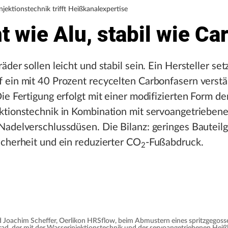
jektionstechnik trifft Heißkanalexpertise
t wie Alu, stabil wie Ca
der sollen leicht und stabil sein. Ein Hersteller setz
 ein mit 40 Prozent recycelten Carbonfasern verstä
ie Fertigung erfolgt mit einer modifizierten Form de
ktionstechnik in Kombination mit servoangetrieben
adelverschlussdüsen. Die Bilanz: geringes Bauteil
cherheit und ein reduzierter CO
-Fußabdruck.
2
d Joachim Scheffer, Oerlikon HRSflow, beim Abmustern eines spritzgegos