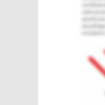
und Bindenä
während des
spezifisch
darauffolge
erforderlic