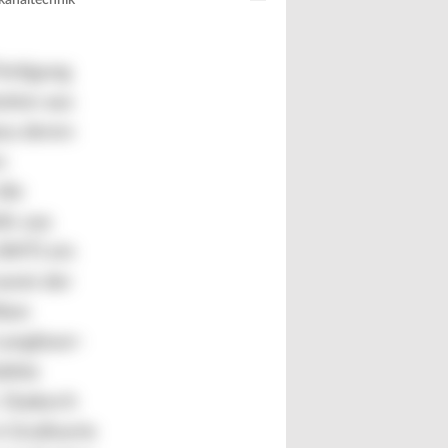
kanaltechnik
Fertigung
ution aus
azu deren
n
die
ls aus
(WIT) ein
sowie der
ikon
Langfaser-
ärkte
. Dadurch
in Großserie