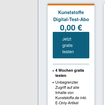
fertigen. 
zählt zu d
Injektionss
ist Herste
des Typs 
Bei der Wa
mit Schmelz
der Einspri
erforderlic
Spritzgießm
Rohrrahmen
des Öffnen
Die Flexflo
Anforderung