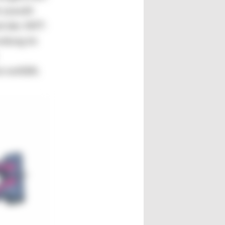
t sowohl
nd des WIT-
endung im
 entfällt.