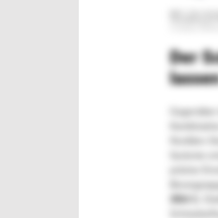
Bild 1. Den Anf
Herstellung der
© Oerlikon HRSfl
Der S
lassen
Gegenüber 
Kombinatio
flexiblen S
Systeme en
präzise Ei
Bewegungsg
(
Bild 1
). D
Schmelzeflu