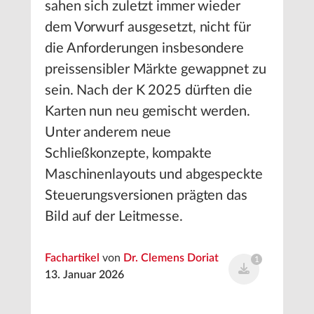
sahen sich zuletzt immer wieder
dem Vorwurf ausgesetzt, nicht für
die Anforderungen insbesondere
preissensibler Märkte gewappnet zu
sein. Nach der K 2025 dürften die
Karten nun neu gemischt werden.
Unter anderem neue
Schließkonzepte, kompakte
Maschinenlayouts und abgespeckte
Steuerungsversionen prägten das
Bild auf der Leitmesse.
Fachartikel
von
Dr. Clemens Doriat
1
13. Januar 2026