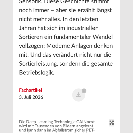
Sensorik. Diese Geschichte stimmt
noch immer – aber sie erzählt längst
nicht mehr alles. In den letzten
Jahren hat sich im industriellen
Sortieren ein fundamentaler Wandel
vollzogen: Moderne Anlagen denken
mit. Und das verändert nicht nur die
Sortierleistung, sondern die gesamte
Betriebslogik.
Fachartikel
1
3. Juli 2026
Die Deep-Learning-Technologie GAINnext
wird mit Tausenden von Bildern angelernt
und kann dann im Abfallstrom sicher PET-