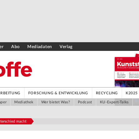
er
Abo
Mediadaten
Verlag
ARBEITUNG
FORSCHUNG & ENTWICKLUNG
RECYCLING
K2025
aper
Mediathek
Wer bietet Was?
Podcast
KU-Expert-Talks
nterschied macht