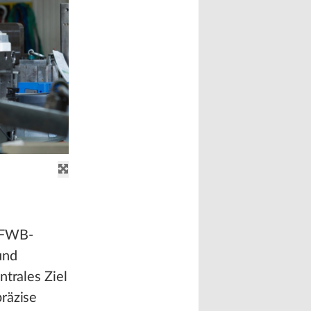
r FWB-
und
ntrales Ziel
räzise