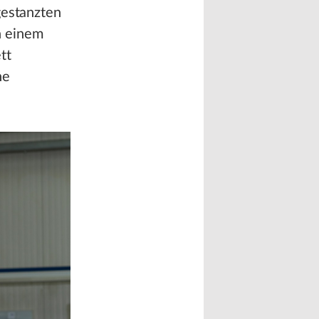
gestanzten
n einem
tt
ne