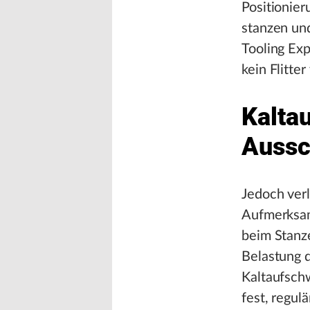
Positionier
stanzen und
Tooling Exp
kein Flitte
Kalta
Aussc
Jedoch ver
Aufmerksam
beim Stanz
Belastung 
Kaltaufsch
fest, regul