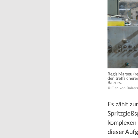
Regis Marseu (re
den treffsichere
Balzers.
© Oerlikon Balzers
Es zählt z
Spritzgießs
komplexen P
dieser Aufg