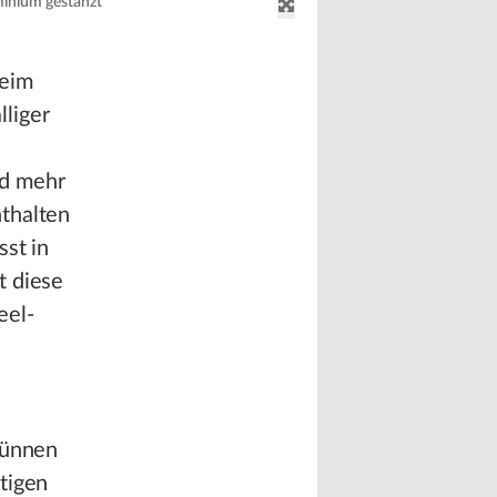
minium gestanzt
beim
liger
nd mehr
nthalten
sst in
t diese
eel-
dünnen
tigen