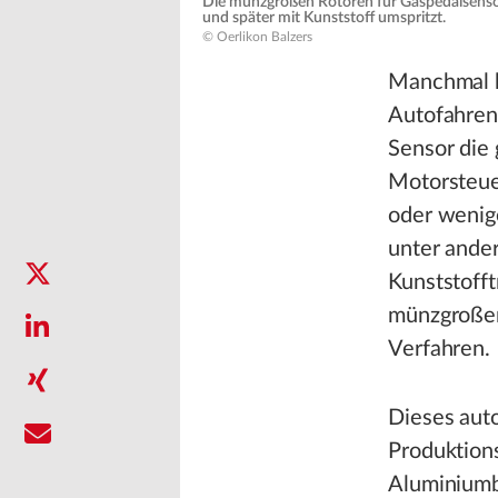
Die münzgroßen Rotoren für Gaspedalsenso
und später mit Kunststoff umspritzt.
© Oerlikon Balzers
Manchmal h
Autofahren 
Sensor die 
Motorsteue
oder wenige
unter ander
Kunststofft
münzgroßen
Verfahren.
Dieses auto
Produktions
Aluminiumba