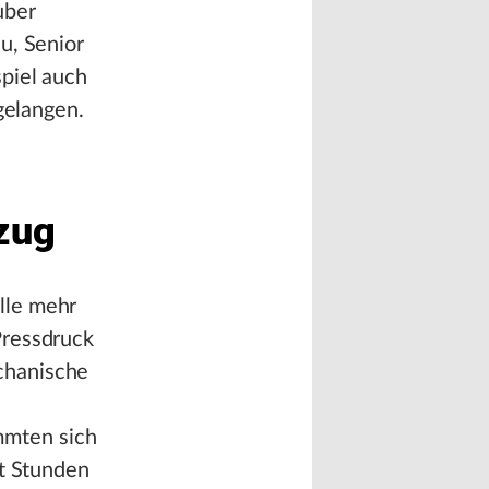
uber
u, Senior
piel auch
gelangen.
rzug
lle mehr
Pressdruck
chanische
mmten sich
ht Stunden