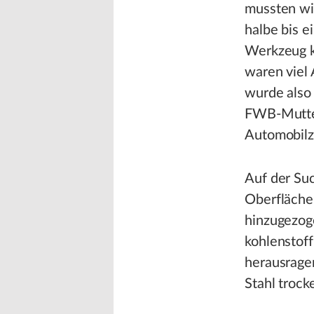
mussten wi
halbe bis 
Werkzeug k
waren viel 
wurde also 
FWB-Mutter
Automobilzu
Auf der Su
Oberfläche
hinzugezog
kohlenstoff
herausrage
Stahl trock