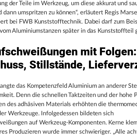
ung der Teile im Werkzeug, um diese akkurat und sa
 dann umspritzen zu können“, erläutert Regis Marse
ert bei FWB Kunststofftechnik. Dabei darf zum Beis
r vom Aluminiumstanzen später in das Kunststoffteil 
ufschweißungen mit Folgen:
huss, Stillstände, Lieferve
langte das Kompetenzfeld Aluminium an anderer Ste
keit. Denn die schnellen Taktzeiten und der hohe 
en des adhäsiven Materials erhöhten die thermome
der Werkzeuge. Infolgedessen bildeten sich
weißungen auf Werkzeug-Komponenten. Kerne kle
äres Produzieren wurde immer schwieriger. „Alle ac