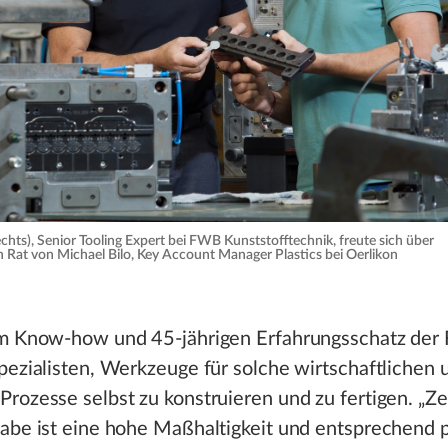
chts), Senior Tooling Expert bei FWB Kunststofftechnik, freute sich über
n Rat von Michael Bilo, Key Account Manager Plastics bei Oerlikon
um Know-how und 45-jährigen Erfahrungsschatz de
pezialisten, Werkzeuge für solche wirtschaftlichen 
rozesse selbst zu konstruieren und zu fertigen. „Ze
abe ist eine hohe Maßhaltigkeit und entsprechend p