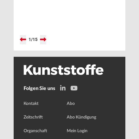
simulieren
1
/
15
Folgen Sie uns
Kontakt
Abo
Zeitschrift
Abo Kündigung
Organschaft
Mein Login