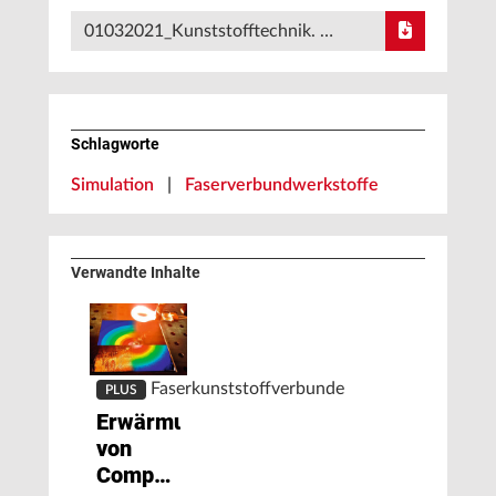
01032021_Kunststofftechnik. …
Schlagworte
Simulation
|
Faserverbundwerkstoffe
Verwandte Inhalte
Faserkunststoffverbunde
PLUS
Erwärmung
von
Composites