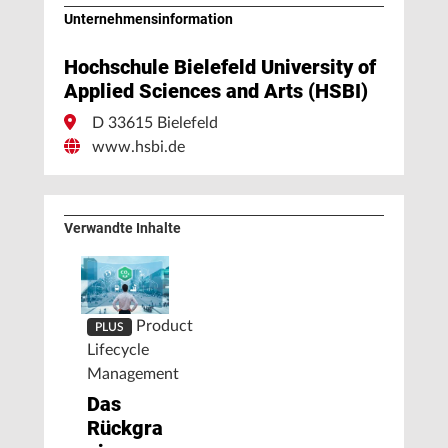
Unternehmens­information
Hochschule Bielefeld University of
Applied Sciences and Arts (HSBI)
D 33615 Bielefeld
www.hsbi.de
Verwandte Inhalte
Product
PLUS
Lifecycle
Management
Das
Rückgrat