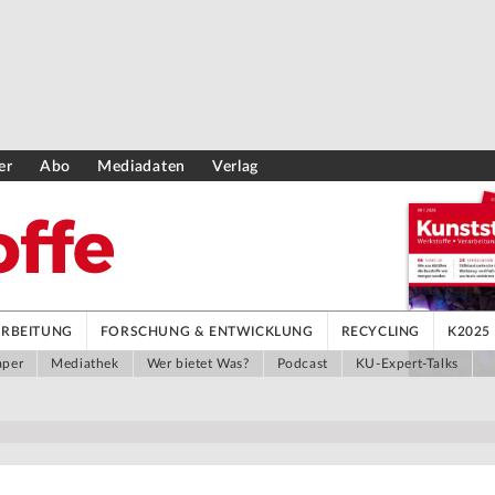
er
Abo
Mediadaten
Verlag
ARBEITUNG
FORSCHUNG & ENTWICKLUNG
RECYCLING
K2025
aper
Mediathek
Wer bietet Was?
Podcast
KU-Expert-Talks