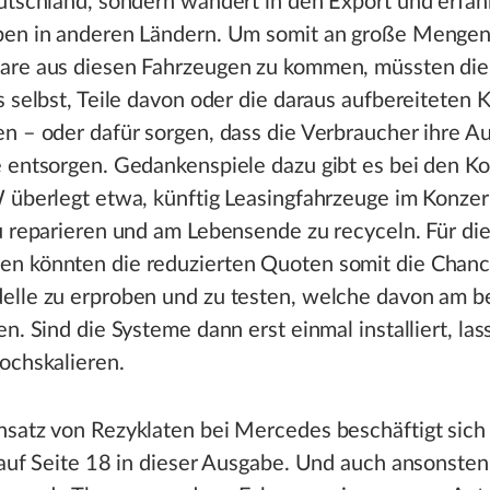
utschland, sondern wandert in den Export und erfähr
ben in anderen Ländern. Um somit an große Menge
are aus diesen Fahrzeugen zu kommen, müssten die 
s selbst, Teile davon oder die daraus aufbereiteten 
n – oder dafür sorgen, dass die Verbraucher ihre A
e entsorgen. Gedankenspiele dazu gibt es bei den K
 überlegt etwa, künftig Leasingfahrzeuge im Konzer
u reparieren und am Lebensende zu recyceln. Für di
n könnten die reduzierten Quoten somit die Chanc
elle zu erproben und zu testen, welche davon am b
en. Sind die Systeme dann erst einmal installiert, las
ochskalieren.
nsatz von Rezyklaten bei Mercedes beschäftigt sich
 auf Seite 18 in dieser Ausgabe. Und auch ansonste