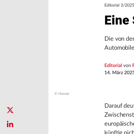
Editorial 3/202
Eine
Die von de
Automobile
Editorial
von
14. März 202
© Hanser
Darauf deut
Zwischenst
europäisch
künftig nic