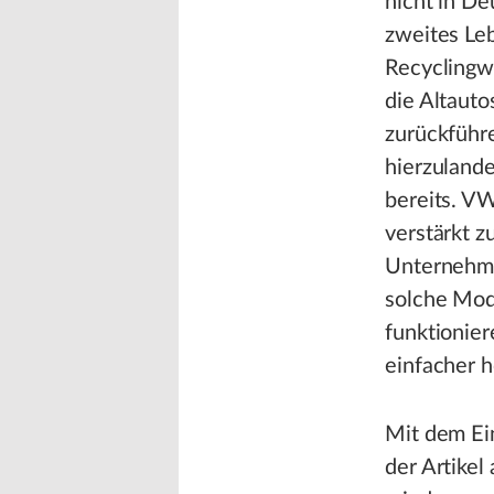
nicht in De
zweites Le
Recyclingw
die Altauto
zurückführe
hierzuland
bereits. VW
verstärkt z
Unternehme
solche Mod
funktionier
einfacher h
Mit dem Ei
der Artikel