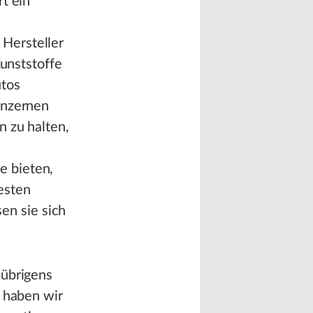
t ein
n
Hersteller
Kunststoffe
utos
onzernen
n zu halten,
e
e bieten,
esten
sen sie sich
 übrigens
n haben wir