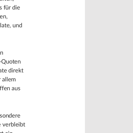
 für die
en,
late, und
en
p-Quoten
te direkt
 allem
ffen aus
esondere
 verbleibt