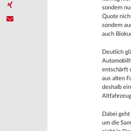
sondern nur
Quote nich
sondern auc
auch Bioku
Deutlich gl
Automobilh
entschärft 
aus alten F
deshalb ein
Altfahrzeug
Dabei geht 
um die Sam