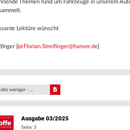
nnende Themen rund um Fahrzeuge in unserem Aut
rsammelt.
essante Lektüre wünscht
ifinger
[
Florian.Streifinger@hanser.de
]
alte weniger - …
Ausgabe 03/2025
Seite: 3