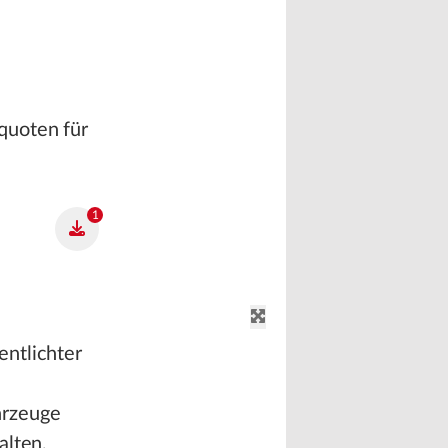
quoten für
1
entlichter
hrzeuge
alten,