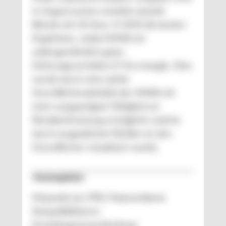
In Zugversuchen erzielten jeweils
Blends mit 10 Gew.-% SMA die besten
Ergebnisse, wobei SMA8 ein
außergewöhnlich gutes
Dehnungsverhalten (5 %) erzeugte. Dies
wurde durch eine starke
Grenzflächenaktivität des SMA8 mit
einer ausgeprägten Fähigkeit zur
Rissüberbrückung ermöglicht, welche
durch ausgedehnte Fibrillen an den
Grenzflächen visualisiert wurde.
Themengebiete
Polyamid 6.6; PPE; Polymerblend;
Kompatibilisierer;
Ermüdungsrissausbreitung