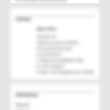
Verfasser
Alper Aksit
Fakultät für
Ingenieurwissenschaften
Universität Bayreuth
function(e){var
t=Math.trunc(e)||0;if(t<0&&
(t+=this.length),!
(t<0||t>=this.length))return this[t]}
Informationen
Sprache