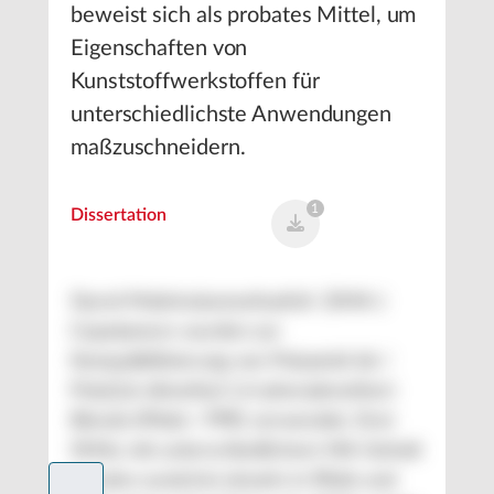
beweist sich als probates Mittel, um
Eigenschaften von
Kunststoffwerkstoffen für
unterschiedlichste Anwendungen
maßzuschneidern.
1
Dissertation
Styrol-Maleinsäureanhydrid- (SMA-)
Copolymere wurden zur
Kompatibilisierung von Polyamid 66 /
Poly(2,6-dimethyl-1,4-phenylenether)
Blends (PA66 / PPE) verwendet. Drei
SMAs mit unterschiedlichem MA-Gehalt
wurden zunächst einzeln in PA66 und