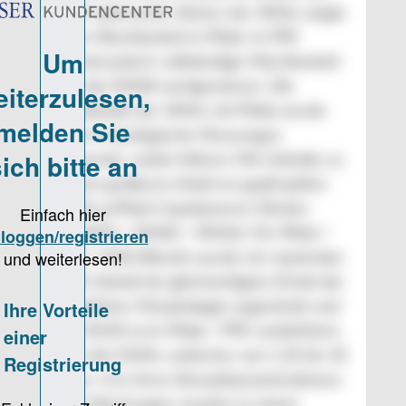
PPE untersucht. Keines der SMAs zeigte
eine Mischbarkeit in PA66. In PPE
wurde jedoch vollständige Mischbarkeit
für das SMA8 nachgewiesen. Die
Reaktivität der SMAs mit PA66 wurde
durch rheologische Messungen
bewertet, wobei höhere MA-Gehalte zu
einem größeren Anteil an gepfropften
SMA-g-PA66 Copolymeren führten
(SMA24 > SMA8 > SMA4). Für PA66 /
PPE / SMA Blends wurde ein maximaler
PPE-Gehalt bei gleichzeitigem Erhalt der
Tröpfchen-Morphologie angestrebt und
mit 50:50 m/m PA66 / PPE vordefiniert.
Die drei SMAs variierten von 1,25 bis 10
Gew.-% in ihren Einsatzkonzentrationen.
Die Mischungen wurden in einem