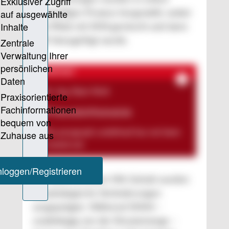
zweistufigen Prozess hergestellt, wobei
erst PA66 mit SMA gemischt und dann
PPE hinzugefügt wurde.
KONTAKT
Dr.-Ing. Alper Aksit
alperaksit@hotmail.de
The paragraph
undefined
has not been
created yet.
Mit zunehmendem MA-Gehalt wurden
morphologische Veränderungen
ausgeprägter. Während SMA4 –
unabhängig von der Einsatzmenge –