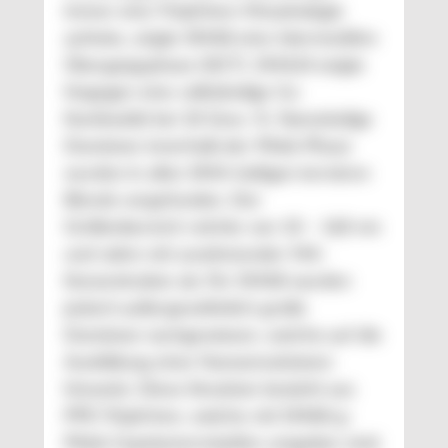
immer eine Tröpfchen-Morphologie
aufwies, zeigte SMA8 eine intermediäre
Übergangsphase (DCT). SMA24 zeigte
hingegen eine vollständige Co-
Kontinuität bei 10 Gew.-%. Nanoskalige
Domänen innerhalb der PA66-Phase
wurden in allen SMA-haltigen ternären
Blends vorgefunden. Der
Größenbereich reichte von 10 – 160 nm
und nahm mit zunehmender MA-
Konzentration ab. Für SMA8 wurden
jedoch außergewöhnlich große
Domänen nachgewiesen, welche auf die
Ausbildung einer Nanoemulsionen
hinweist. Diese Emulsion besteht aus
PPE-Tröpfchen, welche mit SMA8-g-
PA66-Copolymermizellen umgeben sind.