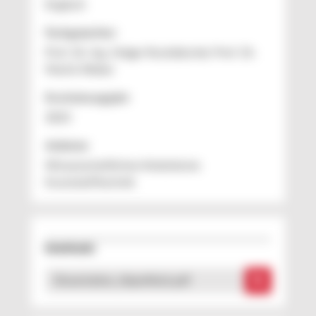
Englisch
Fachgutachter
Prof. Dr.-Ing. Holger Ruckdäschel, Prof. Dr.
Martin Weber
Erscheinungsjahr
2023
Anbieter
Wissenschaftlicher Arbeitskreis
Kunststofftechnik
Downloads
Dissertation_AlperAksit.pdf