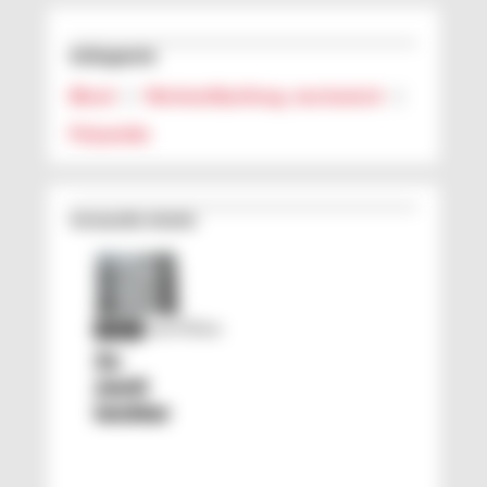
Schlagworte
Blend
|
Werkstoffprüfung, mechanisch
|
Polyamide
Verwandte Inhalte
Leichtbau
PLUS
Zu
zweit
leichter