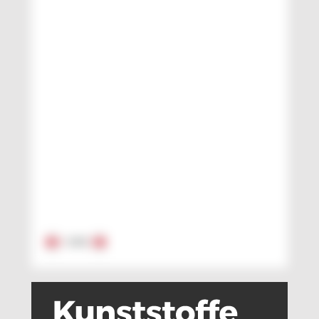
1
/
15