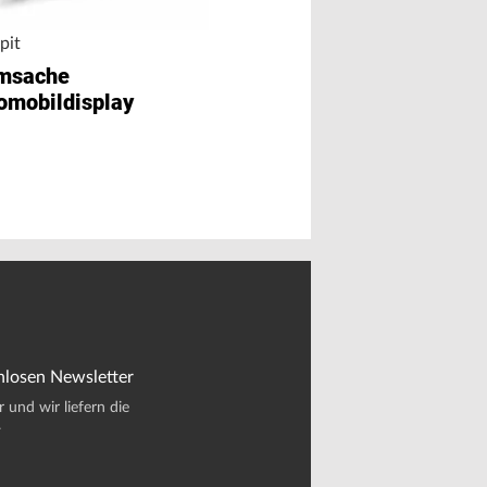
pit
Personalie
msache
Neuer Geschäfts
omobildisplay
bei Illig Maschi
nlosen Newsletter
und wir liefern die
.