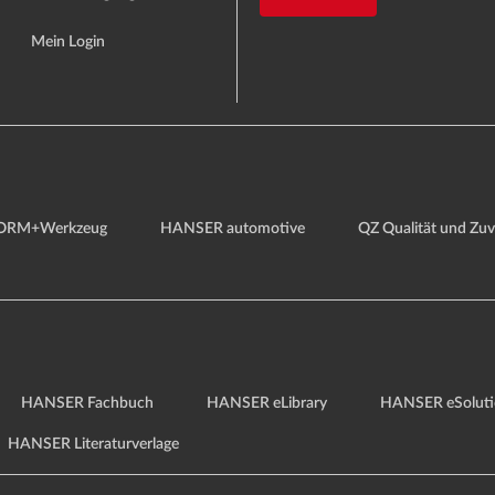
Mein Login
ORM+Werkzeug
HANSER automotive
QZ Qualität und Zuve
HANSER Fachbuch
HANSER eLibrary
HANSER eSoluti
HANSER Literaturverlage