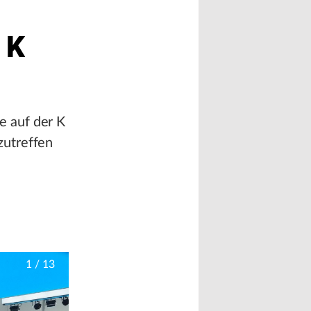
 K
e auf der K
zutreffen
1
/
13