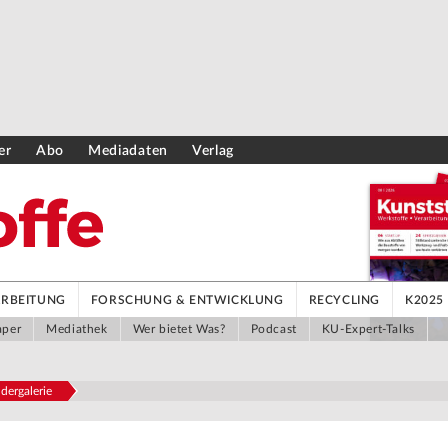
er
Abo
Mediadaten
Verlag
ARBEITUNG
FORSCHUNG & ENTWICKLUNG
RECYCLING
K2025
aper
Mediathek
Wer bietet Was?
Podcast
KU-Expert-Talks
dergalerie