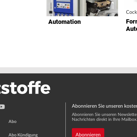
Cock
For
Automation
Aut
Abonnieren Sie unseren koste
Abonnieren Sie unseren Newsletter 
Nachrichten direkt in Ihre Mailbox
Abo
Abonnieren
Abo Kündigung