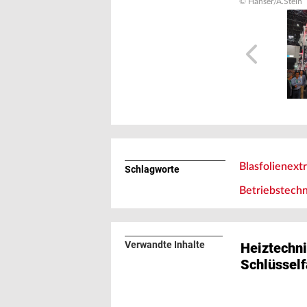
© Hanser/A.Stein
Blasfolienext
Schlagworte
Betriebstechn
Verwandte Inhalte
Heiztechni
Schlüsself