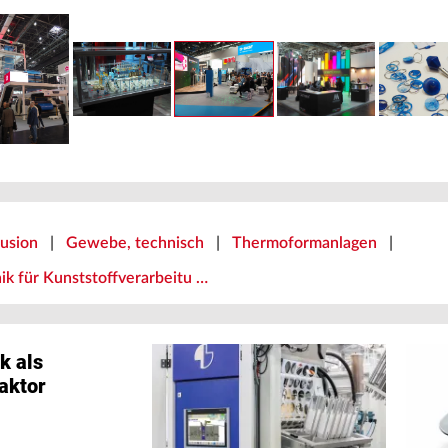
rusion
|
Gewebe, technisch
|
Thermoformanlagen
|
ik für Kunststoffverarbeitu …
k als
aktor