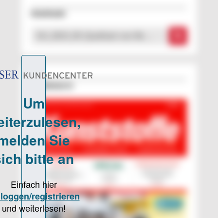
Downloads
KU_2015_09_Qualitaet-von-Re …
Erschienen in