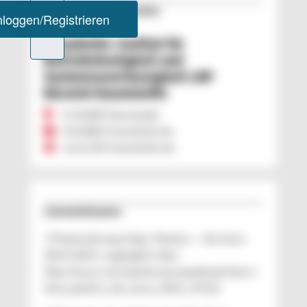
Unternehmens­information
Fraunhofer-Institut für
Betriebsfestigkeit und
Systemzuverlässigkeit LBF
Bereich Kunststoffe
D 64289 Darmstadt
info@lbf.fraunhofer.de
www.lbf.fraunhofer.de
Literaturhinweise
1 PlasticsEurope (Hg.): Plastics − the facts
2014/2015, zugänglich über
http://issuu.com/plasticseuropeebook/docs/
final_plastics_the_facts_2014_19122