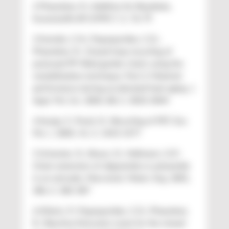
2 Pfaendner, R.: Additive für Rezyklate,
Kunststoffe 89 (1999) 7, S. 76-79
3 Kartalis, C.N.; Papaspyrides, C.D.;
Pfaendner, R.: Closed-loop recycling of
postused PP-filled garden chairs using the
restabilization technique. Part 2: Material
performance during accelerated heat aging, J.
Appl. Pol. Sci. 2003, 88, S. 3033-3044
4 Awaja, F.; Pavel, D.: Recycling of PET, Eur.
Pol. J. 2005, 41, S. 1453-1477
5 Schacker, O.; Braun, D.; Hellmann, G.P.:
Chain extension of oligoamide or polyamide
in an extruder, Macromol. Mater. Eng. 2001,
286, S. 382-387
6 Kiliaris, P.; Papaspyrides, C.D.; Pfaendner,
R.: Reactive-Extrusion route for the closed-