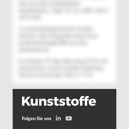
loop recycling of poly(ethylene
terephthalate), J. Appl. Pol. Sci. 2007, 104, S.
1671-1678
7 Lucobit Aktiengesellschaft: Flexible
Polymers, Recycling grades http://www.
lucobit.de/de/page/386/recycling-
download.html
8 La Mantia, F.P. (Hg.): Recycling of PVC and
mixed plastics waste, ChemTec Publishing,
Toronto-Scarborough 1996, S. 77-91
Folgen Sie uns